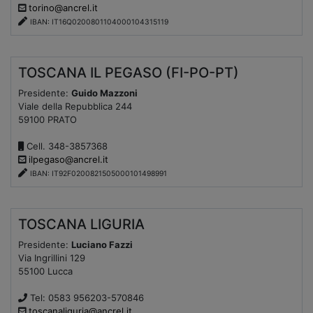
torino@ancrel.it
IBAN: IT16Q0200801104000104315119
TOSCANA IL PEGASO (FI-PO-PT)
Presidente:
Guido Mazzoni
Viale della Repubblica 244
59100 PRATO
Cell. 348-3857368
ilpegaso@ancrel.it
IBAN: IT92F0200821505000101498991
TOSCANA LIGURIA
Presidente:
Luciano Fazzi
Via Ingrillini 129
55100 Lucca
Tel: 0583 956203-570846
toscanaliguria@ancrel.it