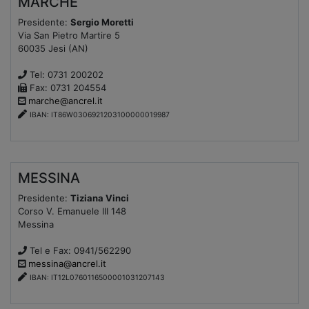
MARCHE
Presidente:
Sergio Moretti
Via San Pietro Martire 5
60035 Jesi (AN)
Tel: 0731 200202
Fax: 0731 204554
marche@ancrel.it
IBAN: IT86W0306921203100000019987
MESSINA
Presidente:
Tiziana Vinci
Corso V. Emanuele III 148
Messina
Tel e Fax: 0941/562290
messina@ancrel.it
IBAN: IT12L0760116500001031207143