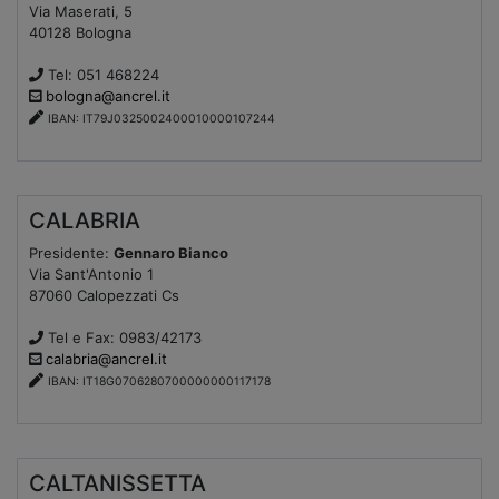
Via Maserati, 5
40128 Bologna
Tel: 051 468224
bologna@ancrel.it
IBAN: IT79J0325002400010000107244
CALABRIA
Presidente:
Gennaro Bianco
Via Sant'Antonio 1
87060 Calopezzati Cs
Tel e Fax: 0983/42173
calabria@ancrel.it
IBAN: IT18G0706280700000000117178
CALTANISSETTA