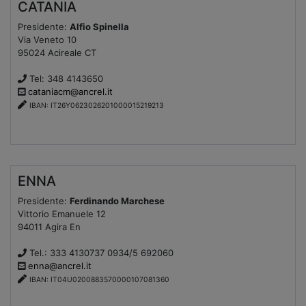
CATANIA
Presidente:
Alfio Spinella
Via Veneto 10
95024 Acireale CT
Tel: 348 4143650
cataniacm@ancrel.it
IBAN: IT26Y0623026201000015219213
ENNA
Presidente:
Ferdinando Marchese
Vittorio Emanuele 12
94011 Agira En
Tel.: 333 4130737 0934/5 692060
enna@ancrel.it
IBAN: IT04U0200883570000107081360