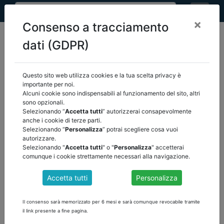
×
Consenso a tracciamento
dati (GDPR)
Questo sito web utilizza cookies e la tua scelta privacy è
home
sezioni locali
importante per noi.
Alcuni cookie sono indispensabili al funzionamento del sito, altri
sono opzionali.
Selezionando “
Accetta tutti
” autorizzerai consapevolmente
SEZIONI LOCALI
anche i cookie di terze parti.
Selezionando “
Personalizza
” potrai scegliere cosa vuoi
autorizzare.
Selezionando "
Accetta tutti
" o "
Personalizza
" accetterai
comunque i cookie strettamente necessari alla navigazione.
Accetta tutti
Personalizza
ANCREL Nazionale
Presidente:
Marco Castellani
Il consenso sarà memorizzato per 6 mesi e sarà comunque revocabile tramite
via Romolo Murri, 27
il link presente a fine pagina.
48124 Ravenna