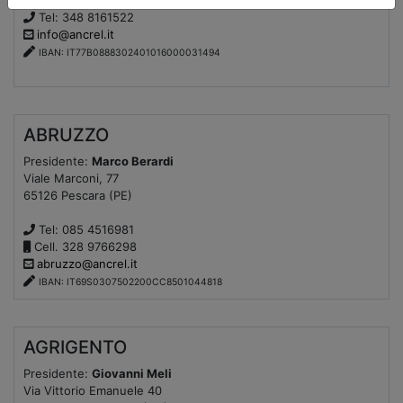
Tel: 348 8161522
info@ancrel.it
IBAN: IT77B0888302401016000031494
ABRUZZO
Presidente:
Marco Berardi
Viale Marconi, 77
65126 Pescara (PE)
Tel: 085 4516981
Cell. 328 9766298
abruzzo@ancrel.it
IBAN: IT69S0307502200CC8501044818
AGRIGENTO
Presidente:
Giovanni Meli
Via Vittorio Emanuele 40