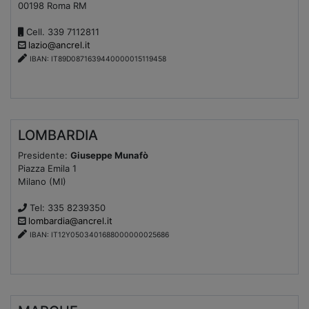
00198 Roma RM
Cell. 339 7112811
lazio@ancrel.it
IBAN: IT89D0871639440000015119458
LOMBARDIA
Presidente:
Giuseppe Munafò
Piazza Emila 1
Milano (MI)
Tel: 335 8239350
lombardia@ancrel.it
IBAN: IT12Y0503401688000000025686