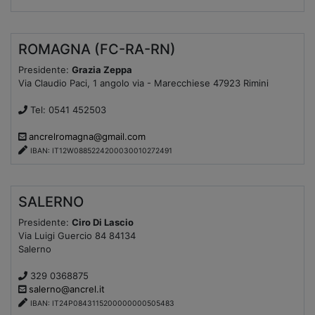
ROMAGNA (FC-RA-RN)
Presidente:
Grazia Zeppa
Via Claudio Paci, 1 angolo via - Marecchiese 47923 Rimini
Tel: 0541 452503
ancrelromagna@gmail.com
IBAN: IT12W0885224200030010272491
SALERNO
Presidente:
Ciro Di Lascio
Via Luigi Guercio 84 84134
Salerno
329 0368875
salerno@ancrel.it
IBAN: IT24P0843115200000000505483