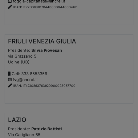
foggia-capitanata@ancrel.it
IBAN: IT77D0881078440000044000462
FRIULI VENEZIA GIULIA
Presidente:
Silvia Piovesan
via Grazzano 5
Udine (UD)
Cell: 333 8553356
fvg@ancrel.it
IBAN: IT47J0863763920000023067700
LAZIO
Presidente:
Patrizio Battisti
Via Garigliano 65