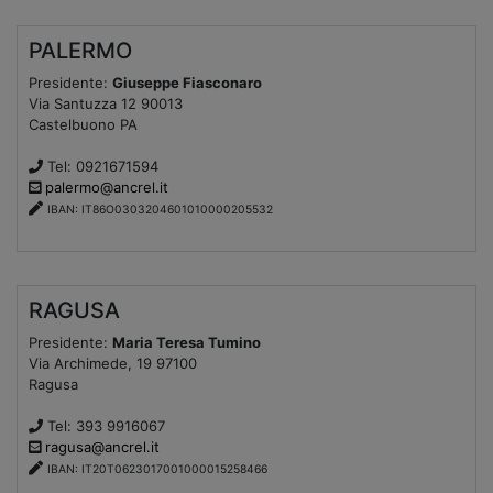
PALERMO
Presidente:
Giuseppe Fiasconaro
Via Santuzza 12 90013
Castelbuono PA
Tel: 0921671594
palermo@ancrel.it
IBAN: IT86O0303204601010000205532
RAGUSA
Presidente:
Maria Teresa Tumino
Via Archimede, 19 97100
Ragusa
Tel: 393 9916067
ragusa@ancrel.it
IBAN: IT20T0623017001000015258466