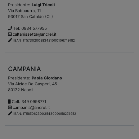
Presidente:
Luigi Tricoli
Via Babbaurra, 11
93017 San Cataldo (CL)
Tel: 0934 577955
caltanissetta@ancrel.it
IBAN: IT57S0200883421000106749182
CAMPANIA
Presidente:
Paola Giordano
Via Alcide De Gasperi, 45
80122 Napoli
Cell. 349 0998771
campania@ancrel.it
IBAN: IT58E0623003543000058274952