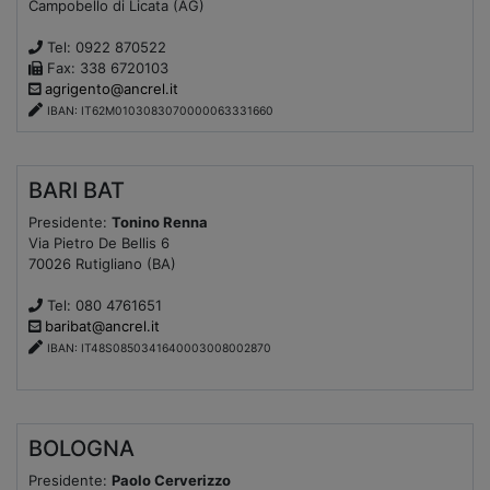
Campobello di Licata (AG)
Tel: 0922 870522
Fax: 338 6720103
agrigento@ancrel.it
IBAN: IT62M0103083070000063331660
BARI BAT
Presidente:
Tonino Renna
Via Pietro De Bellis 6
70026 Rutigliano (BA)
Tel: 080 4761651
baribat@ancrel.it
IBAN: IT48S0850341640003008002870
BOLOGNA
Presidente:
Paolo Cerverizzo