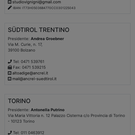
studiovignigni@gmail.com
IBAN: IT73H0503684770CC0301225043
SÜDTIROL TRENTINO
Presidente:
Andrea Groebner
Via M. Curie, n. 17,
39100 Bolzano
Tel: 0471 539761
Fax: 0471 539215
altoadige@ancrel.it
mail@ancrel-suedtirol.it
TORINO
Presidente:
Antonella Putrino
Via Maria Vittoria n. 12 Palazzo Cisterna c/o Provincia di Torino
- 10123 Torino
Tel: 011 0463912