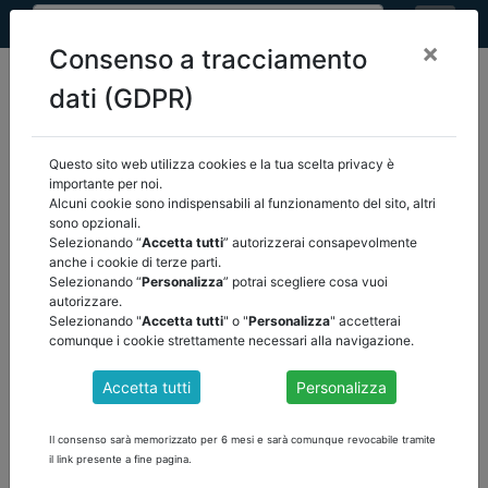
×
Consenso a tracciamento
dati (GDPR)
Questo sito web utilizza cookies e la tua scelta privacy è
home
link utili
importante per noi.
Alcuni cookie sono indispensabili al funzionamento del sito, altri
sono opzionali.
Selezionando “
Accetta tutti
” autorizzerai consapevolmente
LINK UTILI
anche i cookie di terze parti.
Selezionando “
Personalizza
” potrai scegliere cosa vuoi
autorizzare.
Selezionando "
Accetta tutti
" o "
Personalizza
" accetterai
comunque i cookie strettamente necessari alla navigazione.
PORTALE REVISIONE LEGALE
Accetta tutti
Personalizza
Il consenso sarà memorizzato per 6 mesi e sarà comunque revocabile tramite
ELENCO REVISORI ENTI LOCALI
il link presente a fine pagina.