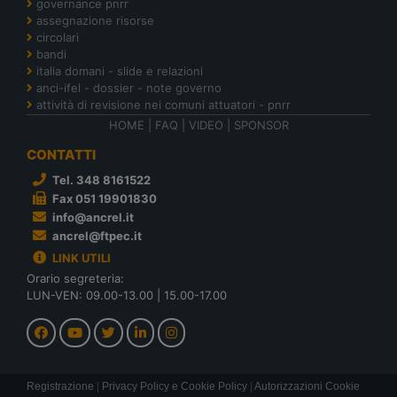
governance pnrr
assegnazione risorse
circolari
bandi
italia domani - slide e relazioni
anci-ifel - dossier - note governo
attività di revisione nei comuni attuatori - pnrr
HOME
|
FAQ
|
VIDEO
|
SPONSOR
CONTATTI
Tel. 348 8161522
Fax 051 19901830
info@ancrel.it
ancrel@ftpec.it
LINK UTILI
Orario segreteria:
LUN-VEN: 09.00-13.00 | 15.00-17.00
Registrazione
|
Privacy Policy e Cookie Policy
|
Autorizzazioni Cookie