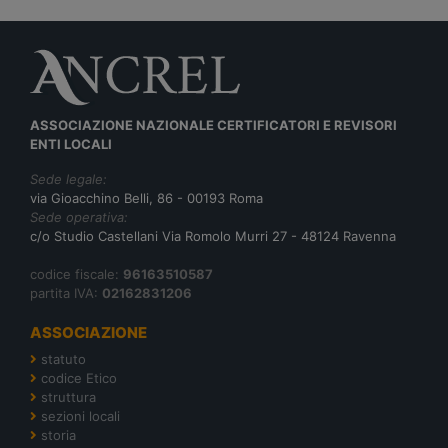
ASSOCIAZIONE NAZIONALE CERTIFICATORI E REVISORI
ENTI LOCALI
Sede legale:
via Gioacchino Belli, 86 - 00193 Roma
Sede operativa:
c/o Studio Castellani Via Romolo Murri 27 - 48124 Ravenna
codice fiscale:
96163510587
partita IVA:
02162831206
ASSOCIAZIONE
statuto
codice Etico
struttura
sezioni locali
storia