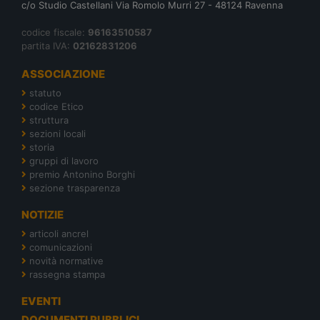
c/o Studio Castellani Via Romolo Murri 27 - 48124 Ravenna
codice fiscale:
96163510587
partita IVA:
02162831206
ASSOCIAZIONE
statuto
codice Etico
struttura
sezioni locali
storia
gruppi di lavoro
premio Antonino Borghi
sezione trasparenza
NOTIZIE
articoli ancrel
comunicazioni
novità normative
rassegna stampa
EVENTI
DOCUMENTI PUBBLICI