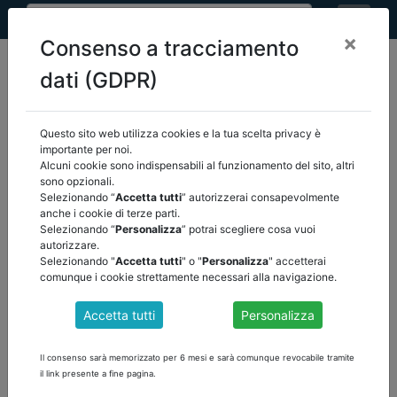
×
Consenso a tracciamento
dati (GDPR)
Questo sito web utilizza cookies e la tua scelta privacy è
home
pnrr
fondo complementare
/
torna indietro
importante per noi.
Alcuni cookie sono indispensabili al funzionamento del sito, altri
sono opzionali.
Selezionando “
Accetta tutti
” autorizzerai consapevolmente
DM MEF 15 LUGLIO 2021 - ATTUAZIONE
anche i cookie di terze parti.
Il contenuto è visibile solamente agli utenti registrati. Effettua il
Selezionando “
Personalizza
” potrai scegliere cosa vuoi
login!
autorizzare.
Selezionando "
Accetta tutti
" o "
Personalizza
" accetterai
comunque i cookie strettamente necessari alla navigazione.
Accetta tutti
Personalizza
Il consenso sarà memorizzato per 6 mesi e sarà comunque revocabile tramite
il link presente a fine pagina.