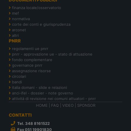
finanza locale/osservatorio
mef
normativa
corte dei conti e giurisprudenza
arconet
altri
PNRR
regolamenti ue pnrr
pnrr - approvazione ue - stato di attuazione
fondo complementare
governance pnrr
assegnazione risorse
circolari
bandi
italia domani - slide e relazioni
anci-ifel - dossier - note governo
attività di revisione nei comuni attuatori - pnrr
HOME
|
FAQ
|
VIDEO
|
SPONSOR
CONTATTI
Tel. 348 8161522
Fax 051 19901830