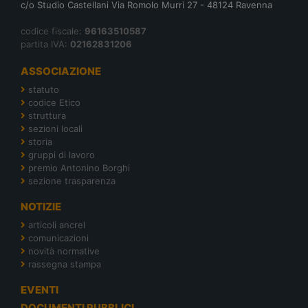
c/o Studio Castellani Via Romolo Murri 27 - 48124 Ravenna
codice fiscale:
96163510587
partita IVA:
02162831206
ASSOCIAZIONE
statuto
codice Etico
struttura
sezioni locali
storia
gruppi di lavoro
premio Antonino Borghi
sezione trasparenza
NOTIZIE
articoli ancrel
comunicazioni
novità normative
rassegna stampa
EVENTI
DOCUMENTI PUBBLICI