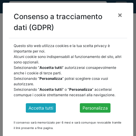
×
Consenso a tracciamento
dati (GDPR)
Questo sito web utilizza cookies e la tua scelta privacy è
home
pnrr
importante per noi.
pnrr - approvazione ue - stato di attuazione
/
Alcuni cookie sono indispensabili al funzionamento del sito, altri
torna indietro
sono opzionali.
Selezionando “
Accetta tutti
” autorizzerai consapevolmente
anche i cookie di terze parti.
Selezionando “
Personalizza
” potrai scegliere cosa vuoi
PIANO NAZIONALE DI RIPRESA E RESILIENZA
autorizzare.
NEX GENERATION ITALIA
Selezionando "
Accetta tutti
" o "
Personalizza
" accetterai
comunque i cookie strettamente necessari alla navigazione.
Il contenuto è visibile solamente agli utenti registrati. Effettua il
login!
Accetta tutti
Personalizza
Il consenso sarà memorizzato per 6 mesi e sarà comunque revocabile tramite
il link presente a fine pagina.