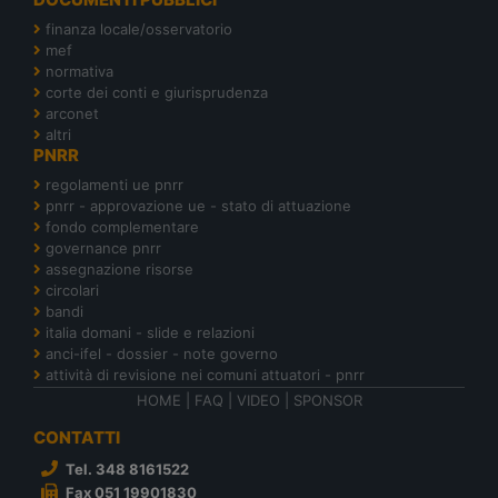
finanza locale/osservatorio
mef
normativa
corte dei conti e giurisprudenza
arconet
altri
PNRR
regolamenti ue pnrr
pnrr - approvazione ue - stato di attuazione
fondo complementare
governance pnrr
assegnazione risorse
circolari
bandi
italia domani - slide e relazioni
anci-ifel - dossier - note governo
attività di revisione nei comuni attuatori - pnrr
HOME
|
FAQ
|
VIDEO
|
SPONSOR
CONTATTI
Tel. 348 8161522
Fax 051 19901830