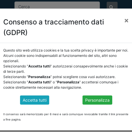
×
Consenso a tracciamento dati
ASSOCIAZIONE
NOTIZIE
EVENTI
DOCUMENTI 
(GDPR)
Questo sito web utilizza cookies e la tua scelta privacy è importante per noi.
NCREL
COMUNICAZIONI
NOVITÀ NORMATIVE
Alcuni cookie sono indispensabili al funzionamento del sito, altri sono
opzionali.
Selezionando “
Accetta tutti
” autorizzerai consapevolmente anche i cookie
ro
di terze parti.
Selezionando “
Personalizza
” potrai scegliere cosa vuoi autorizzare.
Selezionando "
Accetta tutti
" o "
Personalizza
" accetterai comunque i
cookie strettamente necessari alla navigazione.
LA CORTE: INDIVIDUAZIONE DEL SOGGETTO E RES
Accetta tutti
Personalizza
 di Patrizio Battisti sul mancato invio dei questionari alla Corte
Il consenso sarà memorizzato per 6 mesi e sarà comunque revocabile tramite il link presente
a fine pagina.