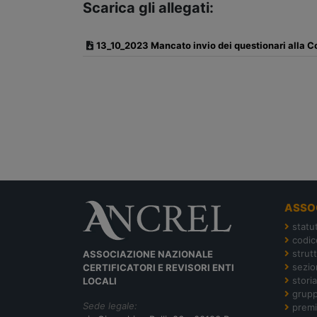
Scarica gli allegati:
13_10_2023 Mancato invio dei questionari alla Cor
ASSO
statu
codic
strut
ASSOCIAZIONE NAZIONALE
sezion
CERTIFICATORI E REVISORI ENTI
storia
LOCALI
grupp
Sede legale:
premi