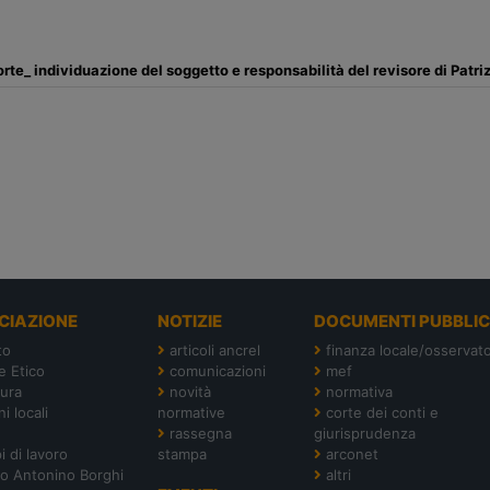
te_ individuazione del soggetto e responsabilità del revisore di Patriz
CIAZIONE
NOTIZIE
DOCUMENTI PUBBLIC
to
articoli ancrel
finanza locale/osservato
e Etico
comunicazioni
mef
tura
novità
normativa
i locali
normative
corte dei conti e
rassegna
giurisprudenza
i di lavoro
stampa
arconet
o Antonino Borghi
altri