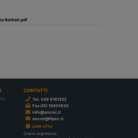
io Battisti.pdf
I
CONTATTI
rio
Tel. 348 8161522
Fax 051 19901830
info@ancrel.it
ancrel@ftpec.it
LINK UTILI
Orario segreteria: