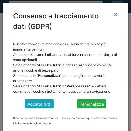
×
Consenso a tracciamento
dati (GDPR)
Questo sito web utilizza cookies e la tua scelta privacy è
Seleziona una categoria:
ARTICOLI ANCREL
importante per noi.
Alcuni cookie sono indispensabili al funzionamento del sito, altri
sono opzionali.
COMUNICAZIONI
NOVITÀ NORMATIVE
Selezionando “
Accetta tutti
” autorizzerai consapevolmente
anche i cookie di terze parti.
RASSEGNA STAMPA
VEDI TUTTE
Selezionando “
Personalizza
” potrai scegliere cosa vuoi
autorizzare.
Selezionando "
Accetta tutti
" o "
Personalizza
" accetterai
home
notizie
articoli ancrel
/
torna indietro
comunque i cookie strettamente necessari alla navigazione.
Accetta tutti
Personalizza
IL RAPPORTO POSSIBILE FRA DELEGA FISCALE
E SOCIETÀ PUBBLICHE di Marco Vinicio
Il consenso sarà memorizzato per 6 mesi e sarà comunque revocabile tramite
Susanna
il link presente a fine pagina.