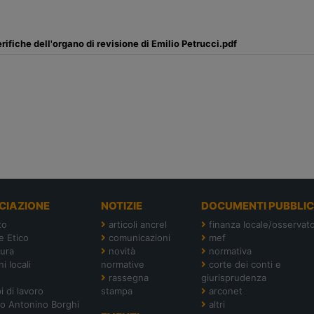
rifiche dell'organo di revisione di Emilio Petrucci.pdf
CIAZIONE
NOTIZIE
DOCUMENTI PUBBLIC
to
articoli ancrel
finanza locale/osservato
e Etico
comunicazioni
mef
tura
novità
normativa
i locali
normative
corte dei conti e
rassegna
giurisprudenza
i di lavoro
stampa
arconet
o Antonino Borghi
altri