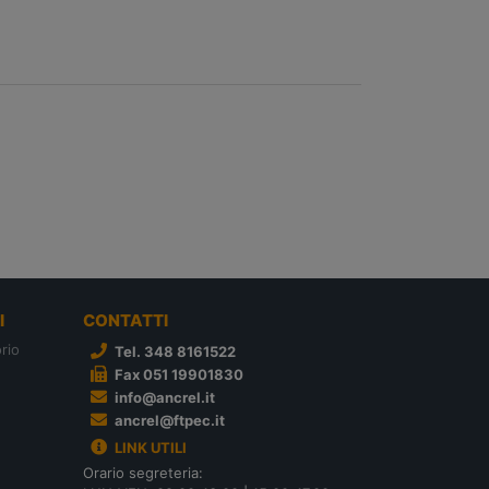
I
CONTATTI
rio
Tel. 348 8161522
Fax 051 19901830
info@ancrel.it
ancrel@ftpec.it
LINK UTILI
Orario segreteria: