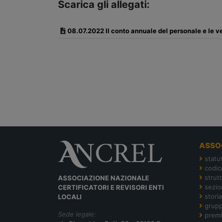
Scarica gli allegati:
08.07.2022 Il conto annuale del personale e le ve
ASSO
statu
codic
strut
ASSOCIAZIONE NAZIONALE
sezion
CERTIFICATORI E REVISORI ENTI
storia
LOCALI
grupp
Sede legale:
premi