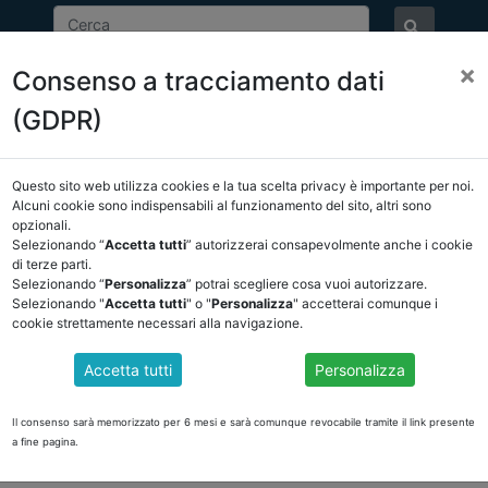
×
Consenso a tracciamento dati
ASSOCIAZIONE
NOTIZIE
EVENTI
DOCUMENTI 
(GDPR)
Questo sito web utilizza cookies e la tua scelta privacy è importante per noi.
NCREL
COMUNICAZIONI
NOVITÀ NORMATIVE
Alcuni cookie sono indispensabili al funzionamento del sito, altri sono
opzionali.
Selezionando “
Accetta tutti
” autorizzerai consapevolmente anche i cookie
ro
di terze parti.
Selezionando “
Personalizza
” potrai scegliere cosa vuoi autorizzare.
Selezionando "
Accetta tutti
" o "
Personalizza
" accetterai comunque i
cookie strettamente necessari alla navigazione.
LE VERIFICHE DELL'ORGANO DI REVISIONE di Emil
Accetta tutti
Personalizza
ordinatore del Gruppo di Lavoro Ancrel su personale, performance e OIV s
Il consenso sarà memorizzato per 6 mesi e sarà comunque revocabile tramite il link presente
a fine pagina.