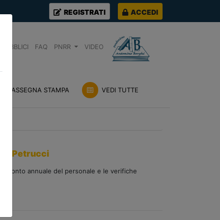
REGISTRATI
ACCEDI
PUBBLICI
FAQ
PNRR
VIDEO
RASSEGNA STAMPA
VEDI TUTTE
io Petrucci
ul conto annuale del personale e le verifiche