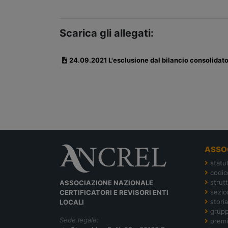
Scarica gli allegati:
24.09.2021 L'esclusione dal bilancio consolidato
ASSO
statu
codic
strut
ASSOCIAZIONE NAZIONALE
sezion
CERTIFICATORI E REVISORI ENTI
storia
LOCALI
grupp
Sede legale:
premi