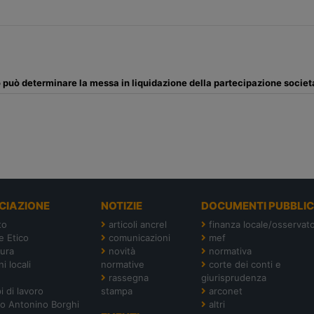
 può determinare la messa in liquidazione della partecipazione societ
CIAZIONE
NOTIZIE
DOCUMENTI PUBBLIC
to
articoli ancrel
finanza locale/osservato
e Etico
comunicazioni
mef
tura
novità
normativa
i locali
normative
corte dei conti e
rassegna
giurisprudenza
i di lavoro
stampa
arconet
o Antonino Borghi
altri