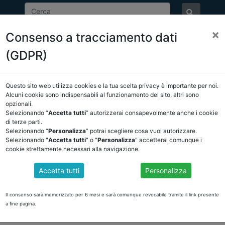
×
Consenso a tracciamento dati
ASSOCIAZIONE
NOTIZIE
EVENTI
DOCUMENTI 
(GDPR)
Questo sito web utilizza cookies e la tua scelta privacy è importante per noi.
NCREL
COMUNICAZIONI
NOVITÀ NORMATIVE
Alcuni cookie sono indispensabili al funzionamento del sito, altri sono
opzionali.
Selezionando “
Accetta tutti
” autorizzerai consapevolmente anche i cookie
ro
di terze parti.
Selezionando “
Personalizza
” potrai scegliere cosa vuoi autorizzare.
Selezionando "
Accetta tutti
" o "
Personalizza
" accetterai comunque i
cookie strettamente necessari alla navigazione.
LIDATO PUO' DETERMINARE LA MESSA IN LIQUIDA
uolo
Accetta tutti
Personalizza
 un articolo del Prof. Andrea Ziruolo, presidente del Comitato Scientifi
Chieti-Pescara
Il consenso sarà memorizzato per 6 mesi e sarà comunque revocabile tramite il link presente
a fine pagina.
t/l-esclusione-bilancio-consolidato-puo-determinare-messa-liquidazione-