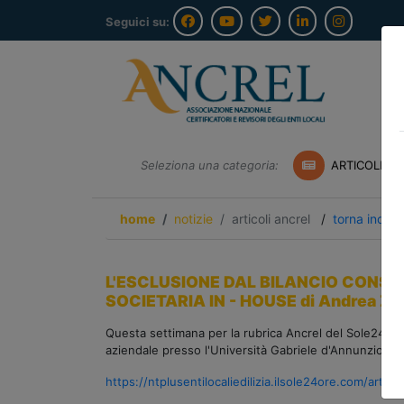
Seguici su:
Seleziona una categoria:
ARTICOLI A
home
notizie
articoli ancrel
/
torna indiet
L'ESCLUSIONE DAL BILANCIO CONSO
SOCIETARIA IN - HOUSE di Andrea Zir
Questa settimana per la rubrica Ancrel del Sole24ore
aziendale presso l'Università Gabriele d'Annunzio di 
https://ntplusentilocaliedilizia.ilsole24ore.com/ar