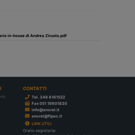
aria in-house di Andrea Ziruolo.pdf
I
CONTATTI
rio
Tel. 348 8161522
Fax 051 19901830
info@ancrel.it
ancrel@ftpec.it
LINK UTILI
Orario segreteria: