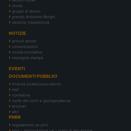
storia
gruppi di lavoro
premio Antonino Borghi
sezione trasparenza
NOTIZIE
articoli ancrel
comunicazioni
novità normative
rassegna stampa
EVENTI
DOCUMENTI PUBBLICI
finanza locale/osservatorio
mef
normativa
corte dei conti e giurisprudenza
arconet
altri
PNRR
regolamenti ue pnrr
pnrr - approvazione ue - stato di attuazione