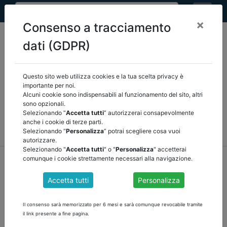
×
Consenso a tracciamento
dati (GDPR)
Questo sito web utilizza cookies e la tua scelta privacy è
Seleziona una categoria:
ARTICOLI ANCREL
importante per noi.
Alcuni cookie sono indispensabili al funzionamento del sito, altri
sono opzionali.
COMUNICAZIONI
NOVITÀ NORMATIVE
Selezionando “
Accetta tutti
” autorizzerai consapevolmente
anche i cookie di terze parti.
RASSEGNA STAMPA
VEDI TUTTE
Selezionando “
Personalizza
” potrai scegliere cosa vuoi
autorizzare.
Selezionando "
Accetta tutti
" o "
Personalizza
" accetterai
home
notizie
articoli ancrel
/
torna indietro
comunque i cookie strettamente necessari alla navigazione.
Accetta tutti
Personalizza
IL REQUISITO DELL'INDIPENDENZA: ASPETTO
FONDAMENTALE DELLA REVISIONE, PRIMI
Il consenso sarà memorizzato per 6 mesi e sarà comunque revocabile tramite
RESOCONTI SULLE NUOVE NOMINE di Grazia
il link presente a fine pagina.
Zeppa