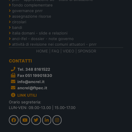
fondo complementare
governance pnrr
assegnazione risorse
circolari
bandi
italia domani - slide e relazioni
anci-ifel - dossier - note governo
attività di revisione nei comuni attuatori - pnrr
HOME
|
FAQ
|
VIDEO
|
SPONSOR
CONTATTI
Tel. 348 8161522
Fax 051 19901830
info@ancrel.it
ancrel@ftpec.it
LINK UTILI
Orario segreteria:
LUN-VEN: 09.00-13.00 | 15.00-17.00