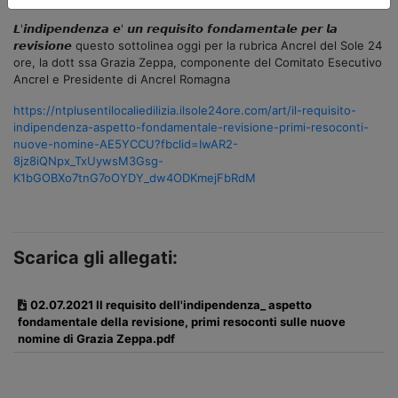
𝙇'𝙞𝙣𝙙𝙞𝙥𝙚𝙣𝙙𝙚𝙣𝙯𝙖 𝙚' 𝙪𝙣 𝙧𝙚𝙦𝙪𝙞𝙨𝙞𝙩𝙤 𝙛𝙤𝙣𝙙𝙖𝙢𝙚𝙣𝙩𝙖𝙡𝙚 𝙥𝙚𝙧 𝙡𝙖
𝙧𝙚𝙫𝙞𝙨𝙞𝙤𝙣𝙚 questo sottolinea oggi per la rubrica Ancrel del Sole 24
ore, la dott ssa Grazia Zeppa, componente del Comitato Esecutivo
Ancrel e Presidente di Ancrel Romagna
https://ntplusentilocaliedilizia.ilsole24ore.com/art/il-requisito-
indipendenza-aspetto-fondamentale-revisione-primi-resoconti-
nuove-nomine-AE5YCCU?fbclid=IwAR2-
8jz8iQNpx_TxUywsM3Gsg-
K1bGOBXo7tnG7oOYDY_dw4ODKmejFbRdM
Scarica gli allegati:
02.07.2021 Il requisito dell'indipendenza_ aspetto
fondamentale della revisione, primi resoconti sulle nuove
nomine di Grazia Zeppa.pdf