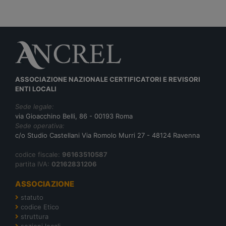
ASSOCIAZIONE NAZIONALE CERTIFICATORI E REVISORI
ENTI LOCALI
Sede legale:
via Gioacchino Belli, 86 - 00193 Roma
Sede operativa:
c/o Studio Castellani Via Romolo Murri 27 - 48124 Ravenna
codice fiscale:
96163510587
partita IVA:
02162831206
ASSOCIAZIONE
statuto
codice Etico
struttura
sezioni locali