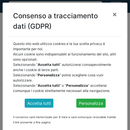
×
Consenso a tracciamento
dati (GDPR)
Questo sito web utilizza cookies e la tua scelta privacy è
Seleziona una categoria:
ARTICOLI ANCREL
importante per noi.
Alcuni cookie sono indispensabili al funzionamento del sito, altri
sono opzionali.
COMUNICAZIONI
NOVITÀ NORMATIVE
Selezionando “
Accetta tutti
” autorizzerai consapevolmente
anche i cookie di terze parti.
RASSEGNA STAMPA
VEDI TUTTE
Selezionando “
Personalizza
” potrai scegliere cosa vuoi
autorizzare.
Selezionando "
Accetta tutti
" o "
Personalizza
" accetterai
home
notizie
articoli ancrel
/
torna indietro
comunque i cookie strettamente necessari alla navigazione.
Accetta tutti
Personalizza
L'IMPORTANZA DEI FONDI ACCANTONAMENTO
PER RISCHI DA CONTENZIOSO di Paolo
Il consenso sarà memorizzato per 6 mesi e sarà comunque revocabile tramite
Tarantino
il link presente a fine pagina.