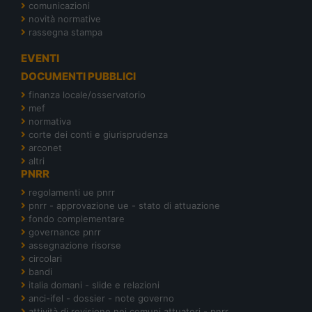
comunicazioni
novità normative
rassegna stampa
EVENTI
DOCUMENTI PUBBLICI
finanza locale/osservatorio
mef
normativa
corte dei conti e giurisprudenza
arconet
altri
PNRR
regolamenti ue pnrr
pnrr - approvazione ue - stato di attuazione
fondo complementare
governance pnrr
assegnazione risorse
circolari
bandi
italia domani - slide e relazioni
anci-ifel - dossier - note governo
attività di revisione nei comuni attuatori - pnrr