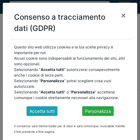
×
Consenso a tracciamento
dati (GDPR)
Questo sito web utilizza cookies e la tua scelta privacy è
Seleziona una categoria:
ARTICOLI ANCREL
importante per noi.
Alcuni cookie sono indispensabili al funzionamento del sito, altri
sono opzionali.
COMUNICAZIONI
NOVITÀ NORMATIVE
Selezionando “
Accetta tutti
” autorizzerai consapevolmente
anche i cookie di terze parti.
RASSEGNA STAMPA
VEDI TUTTE
Selezionando “
Personalizza
” potrai scegliere cosa vuoi
autorizzare.
Selezionando "
Accetta tutti
" o "
Personalizza
" accetterai
home
notizie
comunicazioni
/
torna indietro
comunque i cookie strettamente necessari alla navigazione.
Accetta tutti
Personalizza
RELAZIONE DELL’ORGANO DI REVISIONE
SULLA PROPOSTA DI DELIBERAZIONE
Il consenso sarà memorizzato per 6 mesi e sarà comunque revocabile tramite
CONSILIARE E SULLO SCHEMA DI BILANCIO
il link presente a fine pagina.
CONSOLIDATO 2019