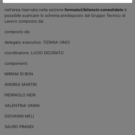
nell'area riservata nella sezione
formulari/bilancio consolidato
è
possibile scaricare lo schema predisposto dal Gruppo Tecnico di
Lavoro composto da:
composto da:
delegato esecutivo: TIZIANA VINCI
coordinatore: LUCIO DICORATO
componenti:
MIRIAM DI BON
ANDREA MARTIN
PIERPAOLO NERI
VALENTINA VANNI
GIOVANNI MELI
SAURO PRANDI