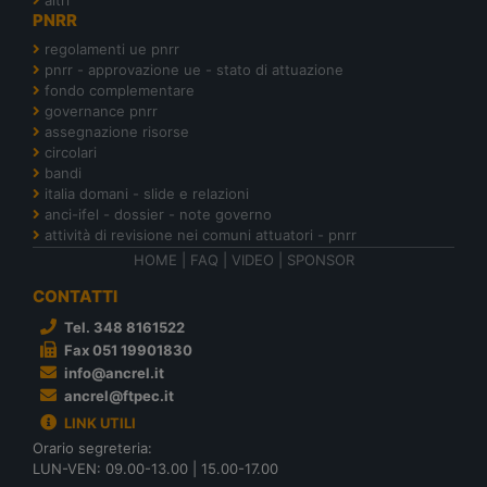
PNRR
regolamenti ue pnrr
pnrr - approvazione ue - stato di attuazione
fondo complementare
governance pnrr
assegnazione risorse
circolari
bandi
italia domani - slide e relazioni
anci-ifel - dossier - note governo
attività di revisione nei comuni attuatori - pnrr
HOME
|
FAQ
|
VIDEO
|
SPONSOR
CONTATTI
Tel. 348 8161522
Fax 051 19901830
info@ancrel.it
ancrel@ftpec.it
LINK UTILI
Orario segreteria:
LUN-VEN: 09.00-13.00 | 15.00-17.00