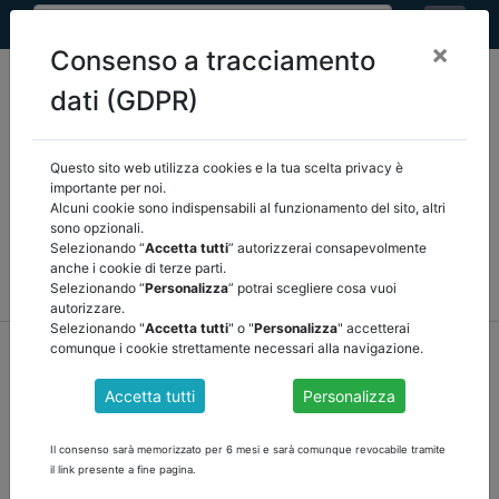
×
Consenso a tracciamento
dati (GDPR)
Questo sito web utilizza cookies e la tua scelta privacy è
Seleziona una categoria:
ARTICOLI ANCREL
importante per noi.
Alcuni cookie sono indispensabili al funzionamento del sito, altri
sono opzionali.
COMUNICAZIONI
NOVITÀ NORMATIVE
Selezionando “
Accetta tutti
” autorizzerai consapevolmente
anche i cookie di terze parti.
RASSEGNA STAMPA
VEDI TUTTE
Selezionando “
Personalizza
” potrai scegliere cosa vuoi
autorizzare.
Selezionando "
Accetta tutti
" o "
Personalizza
" accetterai
home
notizie
comunicazioni
/
torna indietro
comunque i cookie strettamente necessari alla navigazione.
Accetta tutti
Personalizza
RICOSTITUITA ANCREL SALERNO: CIRO DI
LASCIO ELETTO PRESIDENTE
Il consenso sarà memorizzato per 6 mesi e sarà comunque revocabile tramite
il link presente a fine pagina.
In data 14 aprile, alla presenza del presidente nazionale Marco