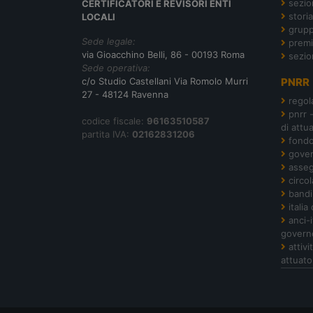
sezion
CERTIFICATORI E REVISORI ENTI
storia
LOCALI
grupp
Sede legale:
premi
via Gioacchino Belli, 86 - 00193 Roma
sezio
Sede operativa:
c/o Studio Castellani Via Romolo Murri
PNRR
27 - 48124 Ravenna
regol
pnrr 
codice fiscale:
96163510587
di attu
partita IVA:
02162831206
fond
gover
asseg
circol
bandi
italia
anci-
govern
attiv
attuato