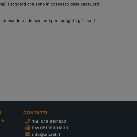
ema). I soggetti che sono in possesso della password
ove domande e adempimenti per i soggetti già iscritti.
I
CONTATTI
rio
Tel. 348 8161522
Fax 051 19901830
info@ancrel.it