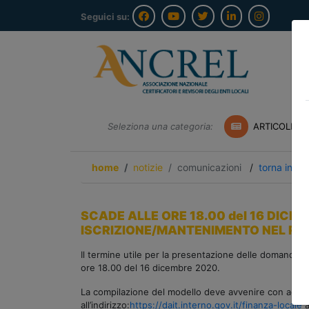
Seguici su:
Seleziona una categoria:
ARTICOLI A
home
notizie
comunicazioni
/
torna indie
SCADE ALLE ORE 18.00 del 16 DICE
ISCRIZIONE/MANTENIMENTO NEL REGI
Il termine utile per la presentazione delle domande d
ore 18.00 del 16 dicembre 2020.
La compilazione del modello deve avvenire con accesso
all’indirizzo:
https://dait.interno.gov.it/finanza-locale
a