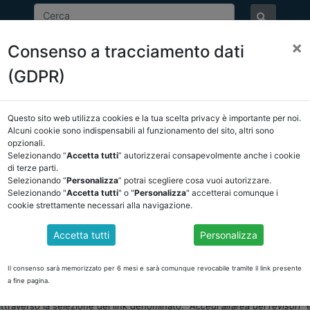
×
Consenso a tracciamento dati
ASSOCIAZIONE
NOTIZIE
EVENTI
DOCUMENTI 
(GDPR)
Questo sito web utilizza cookies e la tua scelta privacy è importante per noi.
NCREL
COMUNICAZIONI
NOVITÀ NORMATIVE
Alcuni cookie sono indispensabili al funzionamento del sito, altri sono
opzionali.
Selezionando “
Accetta tutti
” autorizzerai consapevolmente anche i cookie
tro
di terze parti.
Selezionando “
Personalizza
” potrai scegliere cosa vuoi autorizzare.
Selezionando "
Accetta tutti
" o "
Personalizza
" accetterai comunque i
cookie strettamente necessari alla navigazione.
MBRE 2020 IL TERMINE ULTIMO PER L'INSERIMENT
STRO DEI REVISORI DEGLI ENTI LOCALI
Accetta tutti
Personalizza
i iscrizione, nonché delle domande dirette a mantenere l’iscrizione nell’
Il consenso sarà memorizzato per 6 mesi e sarà comunque revocabile tramite il link presente
a fine pagina.
 alla home page del sito internet della Direzione centrale della finanz
ttraverso la selezione del link denominato:
“Accedi all’area dei revisori”
e