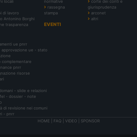
i locali
normative
corte dei conti e
rassegna
giurisprudenza
i di lavoro
stampa
arconet
o Antonino Borghi
altri
EVENTI
ne trasparenza
amenti ue pnrr
- approvazione ue - stato
azione
o complementare
nance pnrr
nazione risorse
ari
 domani - slide e relazioni
ifel - dossier - note
o
ità di revisione nei comuni
ri - pnrr
HOME
|
FAQ
|
VIDEO
|
SPONSOR