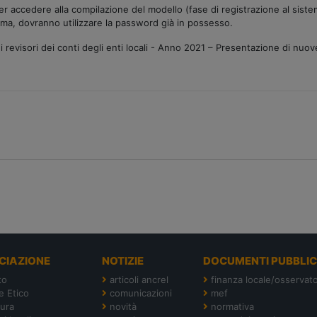
r accedere alla compilazione del modello (fase di registrazione al sist
ema, dovranno utilizzare la password già in possesso.
dei revisori dei conti degli enti locali - Anno 2021 – Presentazione di nu
CIAZIONE
NOTIZIE
DOCUMENTI PUBBLIC
to
articoli ancrel
finanza locale/osservato
e Etico
comunicazioni
mef
tura
novità
normativa