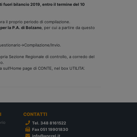
i fuori bilancio 2019, entro il termine del 10
ra il proprio periodo di compilazione.
 per la P.A. di Bolzano
, per cui a partire da questo
Questionario->Compilazione/Invio.
opria Sezione Regionale di controllo, a corredo del
to.
ta sull’Home page di CONTE, nel box UTILITA’.
I
CONTATTI
rio
Tel. 348 8161522
Fax 051 19901830
info@ancrel.it