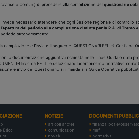
e, Province e Comuni) di procedere alla compilazione del
questionario debit
è invece necessario attendere che ogni Sezione regionale di controllo ap
 l’apertura del periodo alla compilazione distinta per la P.A. di Trento e
 il periodo autonomamente.
per la compilazione e l’invio è il seguente: QUESTIONARI EELL-> Gestione 
azioni o documentazione aggiuntiva richiesta nelle Linee Guida o dalla pr
DOCUMENTI->Invio da EETT e selezionare l’adempimento normativo corret
azione e invio del Questionario si rimanda alla Guida Operativa pubblica
CIAZIONE
NOTIZIE
DOCUMENTI PUBBLIC
to
articoli ancrel
finanza locale/osservato
e Etico
comunicazioni
mef
tura
novità
normativa