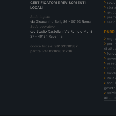
sezion
CERTIFICATORI E REVISORI ENTI
storia
LOCALI
grupp
Sede legale:
premi
via Gioacchino Belli, 86 - 00193 Roma
sezio
Sede operativa:
c/o Studio Castellani Via Romolo Murri
PNRR
27 - 48124 Ravenna
regol
pnrr 
codice fiscale:
96163510587
di attu
partita IVA:
02162831206
fond
gover
asseg
circol
bandi
italia
anci-
govern
attiv
attuato