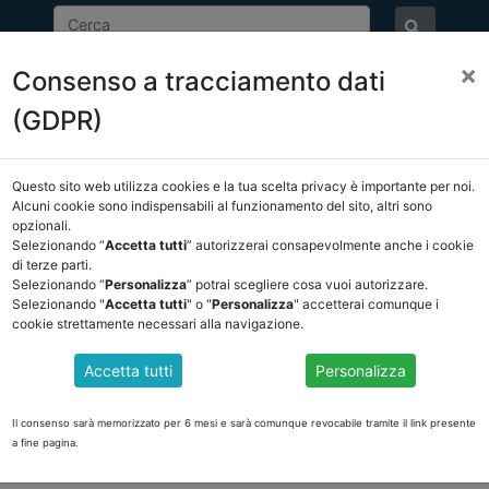
×
Consenso a tracciamento dati
ASSOCIAZIONE
NOTIZIE
EVENTI
DOCUMENTI 
(GDPR)
Questo sito web utilizza cookies e la tua scelta privacy è importante per noi.
NCREL
COMUNICAZIONI
NOVITÀ NORMATIVE
Alcuni cookie sono indispensabili al funzionamento del sito, altri sono
opzionali.
Selezionando “
Accetta tutti
” autorizzerai consapevolmente anche i cookie
tro
di terze parti.
Selezionando “
Personalizza
” potrai scegliere cosa vuoi autorizzare.
Selezionando "
Accetta tutti
" o "
Personalizza
" accetterai comunque i
cookie strettamente necessari alla navigazione.
onti - NOVITA' DEL RILASCIO DEL 3 DICEMBRE 2020
Accetta tutti
Personalizza
bre sono stati implementati:
Il consenso sarà memorizzato per 6 mesi e sarà comunque revocabile tramite il link presente
a fine pagina.
uindi possibile procedere alla compilazione.