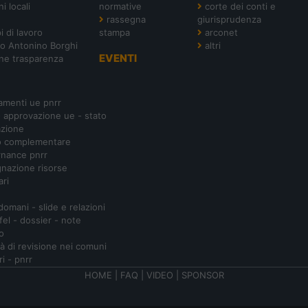
i locali
normative
corte dei conti e
rassegna
giurisprudenza
i di lavoro
stampa
arconet
o Antonino Borghi
altri
EVENTI
ne trasparenza
amenti ue pnrr
- approvazione ue - stato
azione
o complementare
nance pnrr
nazione risorse
ari
 domani - slide e relazioni
ifel - dossier - note
o
ità di revisione nei comuni
ri - pnrr
HOME
|
FAQ
|
VIDEO
|
SPONSOR