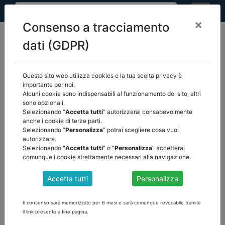
×
Consenso a tracciamento
dati (GDPR)
Questo sito web utilizza cookies e la tua scelta privacy è
home
eventi
/
torna indietro
importante per noi.
Alcuni cookie sono indispensabili al funzionamento del sito, altri
sono opzionali.
EVENTI
Selezionando “
Accetta tutti
” autorizzerai consapevolmente
anche i cookie di terze parti.
Selezionando “
Personalizza
” potrai scegliere cosa vuoi
autorizzare.
Selezionando "
Accetta tutti
" o "
Personalizza
" accetterai
comunque i cookie strettamente necessari alla navigazione.
Accetta tutti
Personalizza
Il consenso sarà memorizzato per 6 mesi e sarà comunque revocabile tramite
il link presente a fine pagina.