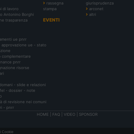
rassegna
giurisprudenza
i di lavoro
stampa
arconet
o Antonino Borghi
altri
EVENTI
ne trasparenza
amenti ue pnrr
- approvazione ue - stato
azione
o complementare
nance pnrr
nazione risorse
ari
 domani - slide e relazioni
ifel - dossier - note
o
ità di revisione nei comuni
ri - pnrr
HOME
|
FAQ
|
VIDEO
|
SPONSOR
i Cookie