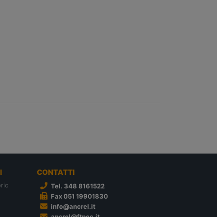
I
CONTATTI
rio
Tel. 348 8161522
Fax 051 19901830
info@ancrel.it
ancrel@ftpec.it