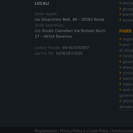
storia
LOCALI
grupp
Sede legale:
premi
via Gioacchino Belli, 86 - 00193 Roma
sezio
Sede operativa:
c/o Studio Castellani Via Romolo Murri
PNRR
27 - 48124 Ravenna
regol
pnrr 
codice fiscale:
96163510587
di attu
partita IVA:
02162831206
fond
gover
asseg
circol
bandi
italia
anci-
govern
attiv
attuato
Registrazione
|
Privacy Policy e Cookie Policy
|
Autorizzazion