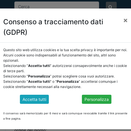
×
Consenso a tracciamento dati
ASSOCIAZIONE
NOTIZIE
EVENTI
DOCUMENTI 
(GDPR)
Questo sito web utilizza cookies e la tua scelta privacy è importante per noi.
Alcuni cookie sono indispensabili al funzionamento del sito, altri sono
opzionali.
EVENTI
Selezionando “
Accetta tutti
” autorizzerai consapevolmente anche i cookie
di terze parti.
Selezionando “
Personalizza
” potrai scegliere cosa vuoi autorizzare.
Selezionando "
Accetta tutti
" o "
Personalizza
" accetterai comunque i
Data evento:
30-10-2026
cookie strettamente necessari alla navigazione.
Luogo:
30 OTTOBRE 2026 - Palazzo dei Congressi Ravenna
Accetta tutti
Personalizza
CONVOCAZIONE ASSEMBLEA NAZIONALE ANCREL
16:00
Il consenso sarà memorizzato per 6 mesi e sarà comunque revocabile tramite il link presente
Si comunica che il giorno venerdì 30 ottobre 2026, alle ore 16:0
a fine pagina.
(
Largo Firenze - 48121 Ravenna
) , l’Assemblea annuale degli As
ordine del giorno: