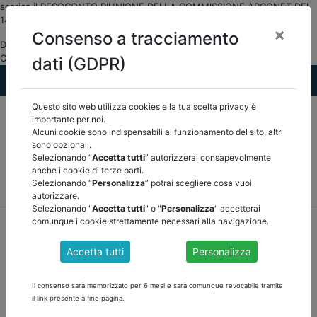
scarica il RESOCONTO RIUNIONE DELLA COMMISSIONE ARCONET DEL
14 giugno 2023
×
Consenso a tracciamento
DOCUMENTI PUBBLICI Arconet ASSOCIAZIONE NAZIONALE
CERTIFICATORI E REVISORI DEGLI ENTI LOCALI">
dati (GDPR)
Questo sito web utilizza cookies e la tua scelta privacy è
importante per noi.
Alcuni cookie sono indispensabili al funzionamento del sito, altri
sono opzionali.
Selezionando “
Accetta tutti
” autorizzerai consapevolmente
anche i cookie di terze parti.
MEF
FINANZA LOCALE/OSSERVATORIO
NORMATIVA
Selezionando “
Personalizza
” potrai scegliere cosa vuoi
CORTE DEI CONTI E GIURISPRUDENZA
ARCONET
ALTRI
autorizzare.
Selezionando "
Accetta tutti
" o "
Personalizza
" accetterai
comunque i cookie strettamente necessari alla navigazione.
home
documenti pubblici
arconet
/
torna indietro
Accetta tutti
Personalizza
DOCUMENTI PUBBLICI
Il consenso sarà memorizzato per 6 mesi e sarà comunque revocabile tramite
il link presente a fine pagina.
RESOCONTO RIUNIONE DELLA COMMISSIONE