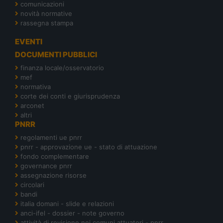
comunicazioni
novità normative
rassegna stampa
EVENTI
DOCUMENTI PUBBLICI
finanza locale/osservatorio
mef
normativa
corte dei conti e giurisprudenza
arconet
altri
PNRR
regolamenti ue pnrr
pnrr - approvazione ue - stato di attuazione
fondo complementare
governance pnrr
assegnazione risorse
circolari
bandi
italia domani - slide e relazioni
anci-ifel - dossier - note governo
attività di revisione nei comuni attuatori - pnrr