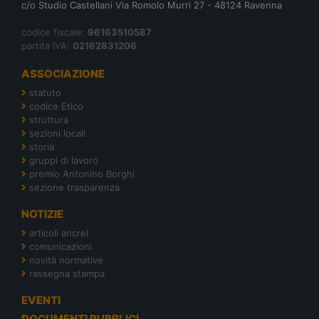
c/o Studio Castellani Via Romolo Murri 27 - 48124 Ravenna
codice fiscale:
96163510587
partita IVA:
02162831206
ASSOCIAZIONE
statuto
codice Etico
struttura
sezioni locali
storia
gruppi di lavoro
premio Antonino Borghi
sezione trasparenza
NOTIZIE
articoli ancrel
comunicazioni
novità normative
rassegna stampa
EVENTI
DOCUMENTI PUBBLICI