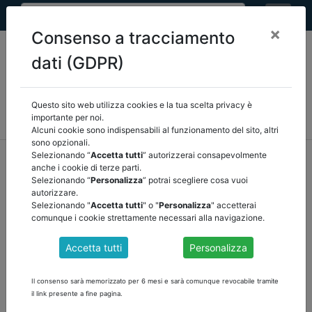
×
Consenso a tracciamento
dati (GDPR)
Questo sito web utilizza cookies e la tua scelta privacy è
MEF
FINANZA LOCALE/OSSERVATORIO
NORMATIVA
importante per noi.
CORTE DEI CONTI E GIURISPRUDENZA
ARCONET
ALTRI
Alcuni cookie sono indispensabili al funzionamento del sito, altri
sono opzionali.
home
documenti pubblici
arconet
/
torna indietro
Selezionando “
Accetta tutti
” autorizzerai consapevolmente
anche i cookie di terze parti.
Selezionando “
Personalizza
” potrai scegliere cosa vuoi
DOCUMENTI PUBBLICI
autorizzare.
Selezionando "
Accetta tutti
" o "
Personalizza
" accetterai
comunque i cookie strettamente necessari alla navigazione.
RESOCONTO RIUNIONE DELLA COMMISSIONE
Accetta tutti
Personalizza
ARCONET DEL 16 DICEMBRE 2020
scarica il documento
Il consenso sarà memorizzato per 6 mesi e sarà comunque revocabile tramite
il link presente a fine pagina.