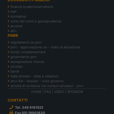
finanza locale/osservatorio
mef
normativa
corte dei conti e giurisprudenza
arconet
altri
PNRR
regolamenti ue pnrr
pnrr - approvazione ue - stato di attuazione
fondo complementare
governance pnrr
assegnazione risorse
circolari
bandi
italia domani - slide e relazioni
anci-ifel - dossier - note governo
attività di revisione nei comuni attuatori - pnrr
HOME
|
FAQ
|
VIDEO
|
SPONSOR
CONTATTI
Tel. 348 8161522
Fax 051 19901830