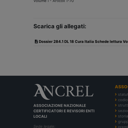
Volume I - Articoli 1-70
Scarica gli allegati:
Dossier 284.1 DL 18 Cura Italia Schede lettura Vol
ASSO
statu
codic
strut
ASSOCIAZIONE NAZIONALE
sezion
CERTIFICATORI E REVISORI ENTI
storia
LOCALI
grupp
Sede legale:
premi