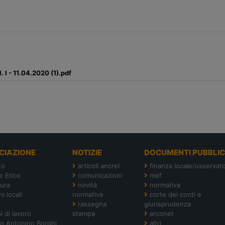
. I - 11.04.2020 (1).pdf
CIAZIONE
NOTIZIE
DOCUMENTI PUBBLIC
to
articoli ancrel
finanza locale/osservato
e Etico
comunicazioni
mef
tura
novità
normativa
i locali
normative
corte dei conti e
rassegna
giurisprudenza
i di lavoro
stampa
arconet
o Antonino Borghi
altri