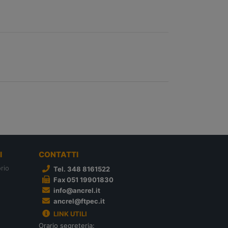
I
CONTATTI
rio
Tel. 348 8161522
Fax 051 19901830
info@ancrel.it
ancrel@ftpec.it
LINK UTILI
Orario segreteria: