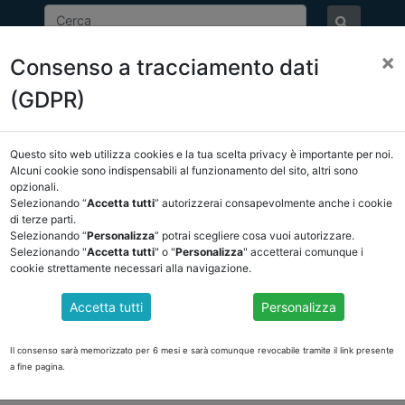
×
Consenso a tracciamento dati
ASSOCIAZIONE
NOTIZIE
EVENTI
DOCUMENTI 
(GDPR)
Questo sito web utilizza cookies e la tua scelta privacy è importante per noi.
E/OSSERVATORIO
NORMATIVA
CORTE DEI CONTI E GIURISPRUDE
Alcuni cookie sono indispensabili al funzionamento del sito, altri sono
opzionali.
na indietro
Selezionando “
Accetta tutti
” autorizzerai consapevolmente anche i cookie
di terze parti.
Selezionando “
Personalizza
” potrai scegliere cosa vuoi autorizzare.
DOCUMENTI PUBBLICI
Selezionando "
Accetta tutti
" o "
Personalizza
" accetterai comunque i
cookie strettamente necessari alla navigazione.
Accetta tutti
Personalizza
lettura Vol. I
da Covid-19 cd. "Cura Italia"
Il consenso sarà memorizzato per 6 mesi e sarà comunque revocabile tramite il link presente
a fine pagina.