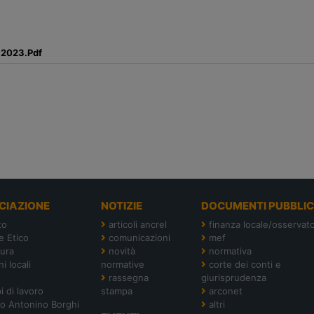
7.2023.Pdf
CIAZIONE
NOTIZIE
DOCUMENTI PUBBLIC
to
articoli ancrel
finanza locale/osservato
e Etico
comunicazioni
mef
tura
novità
normativa
i locali
normative
corte dei conti e
rassegna
giurisprudenza
i di lavoro
stampa
arconet
o Antonino Borghi
altri