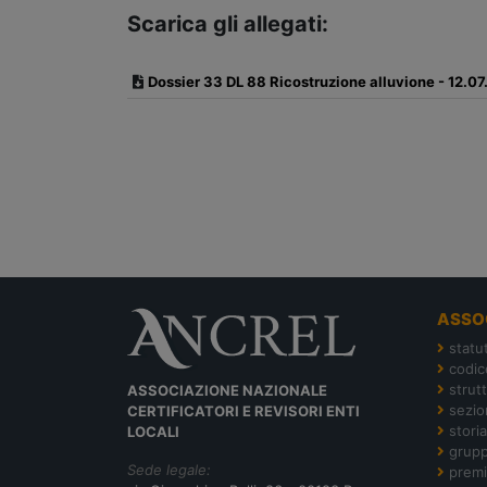
Scarica gli allegati:
Dossier 33 DL 88 Ricostruzione alluvione - 12.0
ASSO
statu
codic
strut
ASSOCIAZIONE NAZIONALE
sezion
CERTIFICATORI E REVISORI ENTI
storia
LOCALI
grupp
Sede legale:
premi