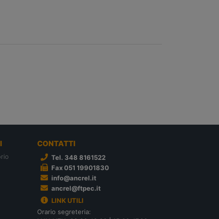
I
CONTATTI
rio
Tel. 348 8161522
Fax 051 19901830
info@ancrel.it
ancrel@ftpec.it
LINK UTILI
Orario segreteria: