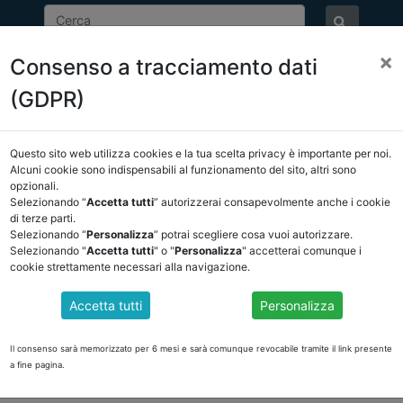
×
Consenso a tracciamento dati
ASSOCIAZIONE
NOTIZIE
EVENTI
DOCUMENTI 
(GDPR)
Questo sito web utilizza cookies e la tua scelta privacy è importante per noi.
E/OSSERVATORIO
NORMATIVA
CORTE DEI CONTI E GIURISPRUDE
Alcuni cookie sono indispensabili al funzionamento del sito, altri sono
opzionali.
na indietro
Selezionando “
Accetta tutti
” autorizzerai consapevolmente anche i cookie
di terze parti.
Selezionando “
Personalizza
” potrai scegliere cosa vuoi autorizzare.
DOCUMENTI PUBBLICI
Selezionando "
Accetta tutti
" o "
Personalizza
" accetterai comunque i
cookie strettamente necessari alla navigazione.
Accetta tutti
Personalizza
ALLUVIONE
. 88/2023 / A.C. 1279
Il consenso sarà memorizzato per 6 mesi e sarà comunque revocabile tramite il link presente
a fine pagina.