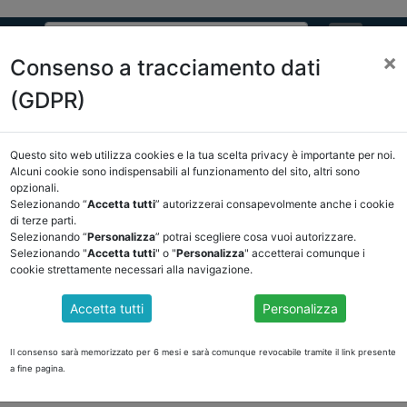
×
Consenso a tracciamento dati
(GDPR)
ASSOCIAZIONE
NOTIZIE
EVENTI
DOCUMENTI 
Questo sito web utilizza cookies e la tua scelta privacy è importante per noi.
Alcuni cookie sono indispensabili al funzionamento del sito, altri sono
E/OSSERVATORIO
NORMATIVA
CORTE DEI CONTI E GIURISPRUDE
opzionali.
Selezionando “
Accetta tutti
” autorizzerai consapevolmente anche i cookie
na indietro
di terze parti.
Selezionando “
Personalizza
” potrai scegliere cosa vuoi autorizzare.
Selezionando "
Accetta tutti
" o "
Personalizza
" accetterai comunque i
DOCUMENTI PUBBLICI
cookie strettamente necessari alla navigazione.
Accetta tutti
Personalizza
 ORA IN DISCUSSIONE ALLA CAMERA
Il consenso sarà memorizzato per 6 mesi e sarà comunque revocabile tramite il link presente
he, il DDL 564
di conversione del d-l n. 13 sulle disposizioni urgenti per 
a fine pagina.
lementari al PNRR (PNC), nonché delle politiche di coesione e della poli