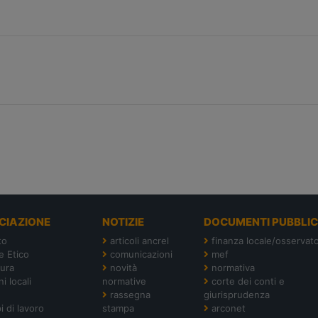
CIAZIONE
NOTIZIE
DOCUMENTI PUBBLIC
to
articoli ancrel
finanza locale/osservato
e Etico
comunicazioni
mef
tura
novità
normativa
i locali
normative
corte dei conti e
rassegna
giurisprudenza
i di lavoro
stampa
arconet