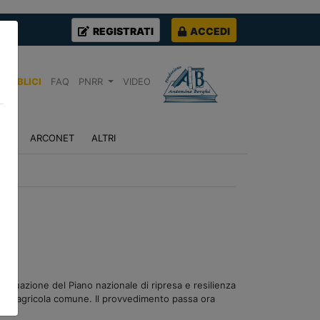
REGISTRATI
ACCEDI
PUBBLICI
FAQ
PNRR
VIDEO
NZA
ARCONET
ALTRI
l’attuazione del Piano nazionale di ripresa e resilienza
tica agricola comune. Il provvedimento passa ora