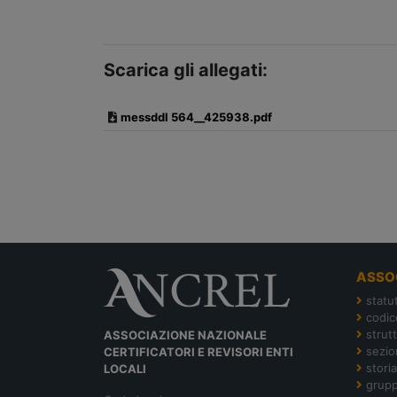
Scarica gli allegati:
messddl 564__425938.pdf
ASSO
statu
codic
strut
ASSOCIAZIONE NAZIONALE
sezion
CERTIFICATORI E REVISORI ENTI
storia
LOCALI
grupp