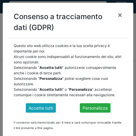
×
Consenso a tracciamento
dati (GDPR)
Questo sito web utilizza cookies e la tua scelta privacy è
MEF
FINANZA LOCALE/OSSERVATORIO
NORMATIVA
importante per noi.
CORTE DEI CONTI E GIURISPRUDENZA
ARCONET
ALTRI
Alcuni cookie sono indispensabili al funzionamento del sito, altri
sono opzionali.
home
documenti pubblici
normativa
/
torna indietro
Selezionando “
Accetta tutti
” autorizzerai consapevolmente
anche i cookie di terze parti.
Selezionando “
Personalizza
” potrai scegliere cosa vuoi
DOCUMENTI PUBBLICI
autorizzare.
Selezionando "
Accetta tutti
" o "
Personalizza
" accetterai
comunque i cookie strettamente necessari alla navigazione.
MINISTERO DELL'INTERNO: MODIFICHE
Accetta tutti
Personalizza
APPORTATE AL TUEL
Il Ministero dell'Interno ha emanato la circolare n. 42 del 3 maggio
Il consenso sarà memorizzato per 6 mesi e sarà comunque revocabile tramite
2022, con cui illustra le
il link presente a fine pagina.