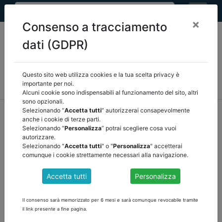
×
Consenso a tracciamento
dati (GDPR)
Questo sito web utilizza cookies e la tua scelta privacy è
MEF
FINANZA LOCALE/OSSERVATORIO
NORMATIVA
importante per noi.
CORTE DEI CONTI E GIURISPRUDENZA
ARCONET
ALTRI
Alcuni cookie sono indispensabili al funzionamento del sito, altri
sono opzionali.
home
documenti pubblici
finanza locale/osservatorio
Selezionando “
Accetta tutti
” autorizzerai consapevolmente
anche i cookie di terze parti.
/
torna indietro
Selezionando “
Personalizza
” potrai scegliere cosa vuoi
autorizzare.
DOCUMENTI PUBBLICI
Selezionando "
Accetta tutti
" o "
Personalizza
" accetterai
comunque i cookie strettamente necessari alla navigazione.
Accetta tutti
Personalizza
ATTO DI ORIENTAMENTO IN TEMA DI
CLAUSOLE E CONDIZIONI PER LA STIPULA DI
Il consenso sarà memorizzato per 6 mesi e sarà comunque revocabile tramite
CONTRATTI DI FINANZIAMENTO
il link presente a fine pagina.
Osservatorio sulla finanza e la contabilità degli enti locali. Atto di