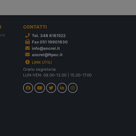
I
CONTATTI
rio
Tel. 348 8161522
Fax 051 19901830
info@ancrel.it
ancrel@ftpec.it
LINK UTILI
Orario segreteria:
LUN-VEN: 09.00-13.00 | 15.00-17.00