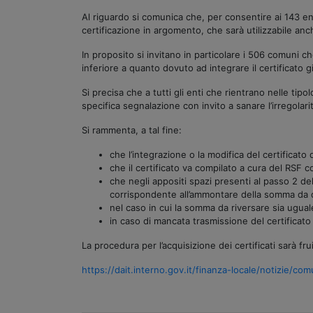
Al riguardo si comunica che, per consentire ai 143 ent
certificazione in argomento, che sarà utilizzabile anch
In proposito si invitano in particolare i 506 comuni 
inferiore a quanto dovuto ad integrare il certificato 
Si precisa che a tutti gli enti che rientrano nelle ti
specifica segnalazione con invito a sanare l’irregolari
Si rammenta, a tal fine:
che l’integrazione o la modifica del certificato
che il certificato va compilato a cura del RSF co
che negli appositi spazi presenti al passo 2 de
corrispondente all’ammontare della somma da q
nel caso in cui la somma da riversare sia ugual
in caso di mancata trasmissione del certificato
La procedura per l’acquisizione dei certificati sarà fr
https://dait.interno.gov.it/finanza-locale/notizie/c