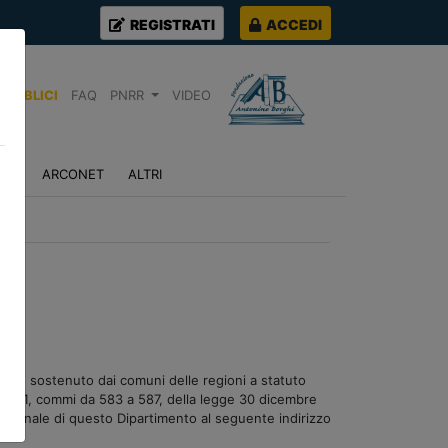
REGISTRATI
ACCEDI
PUBBLICI
FAQ
PNRR
VIDEO
NZA
ARCONET
ALTRI
l’onere sostenuto dai comuni delle regioni a statuto
ticolo 1, commi da 583 a 587, della legge 30 dicembre
ituzionale di questo Dipartimento al seguente indirizzo