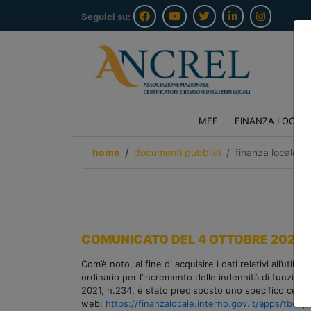
Seguici su:
MEF
FINANZA LOCAL
home
documenti pubblici
finanza locale/o
COMUNICATO DEL 4 OTTOBRE 2023
Com’è noto, al fine di acquisire i dati relativi all’ut
ordinario per l’incremento delle indennità di funzione
2021, n.234, è stato predisposto uno specifico certifi
web:
https://finanzalocale.interno.gov.it/apps/tbel.p