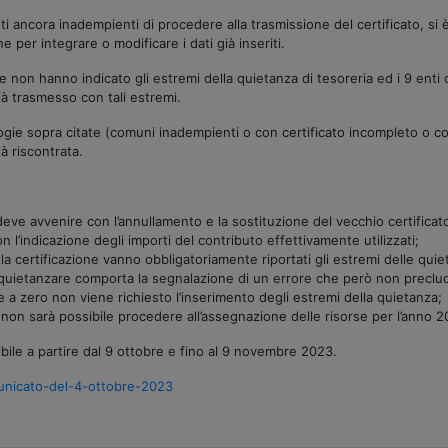
i ancora inadempienti di procedere alla trasmissione del certificato, si 
e per integrare o modificare i dati già inseriti.
che non hanno indicato gli estremi della quietanza di tesoreria ed i 9 en
già trasmesso con tali estremi.
pologie sopra citate (comuni inadempienti o con certificato incompleto o c
tà riscontrata.
 deve avvenire con l’annullamento e la sostituzione del vecchio certificat
n l’indicazione degli importi del contributo effettivamente utilizzati;
lla certificazione vanno obbligatoriamente riportati gli estremi delle qui
uietanzare comporta la segnalazione di un errore che però non preclude 
e a zero non viene richiesto l’inserimento degli estremi della quietanza;
 non sarà possibile procedere all’assegnazione delle risorse per l’anno 2
uibile a partire dal 9 ottobre e fino al 9 novembre 2023.
omunicato-del-4-ottobre-2023