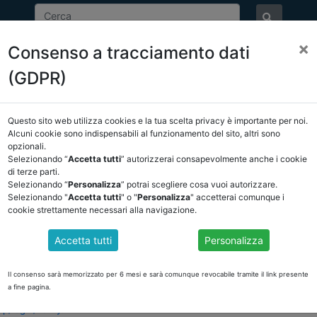
×
Consenso a tracciamento dati
ASSOCIAZIONE
NOTIZIE
EVENTI
DOCUMENTI 
(GDPR)
Questo sito web utilizza cookies e la tua scelta privacy è importante per noi.
E/OSSERVATORIO
NORMATIVA
CORTE DEI CONTI E GIURISPRUDE
Alcuni cookie sono indispensabili al funzionamento del sito, altri sono
opzionali.
sservatorio
/
torna indietro
Selezionando “
Accetta tutti
” autorizzerai consapevolmente anche i cookie
di terze parti.
Selezionando “
Personalizza
” potrai scegliere cosa vuoi autorizzare.
DOCUMENTI PUBBLICI
Selezionando "
Accetta tutti
" o "
Personalizza
" accetterai comunque i
cookie strettamente necessari alla navigazione.
Accetta tutti
Personalizza
ilizzo del contributo statale per l’anno 2022 a concorso della copertura del
Il consenso sarà memorizzato per 6 mesi e sarà comunque revocabile tramite il link presente
 da corrispondere ai sindaci ed agli amministratori locali ai sensi dell’ar
a fine pagina.
cato, accessibile con le consuete credenziali nell’area TBEL del sito ist
hp/login/verify
.