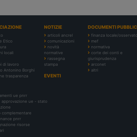
CIAZIONE
NOTIZIE
DOCUMENTI PUBBLIC
to
articoli ancrel
finanza locale/osservato
e Etico
comunicazioni
mef
tura
novità
normativa
i locali
normative
corte dei conti e
rassegna
giurisprudenza
i di lavoro
stampa
arconet
o Antonino Borghi
altri
EVENTI
ne trasparenza
amenti ue pnrr
- approvazione ue - stato
azione
o complementare
nance pnrr
nazione risorse
ari