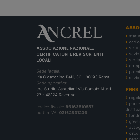
ASSO
statu
codic
strut
ASSOCIAZIONE NAZIONALE
sezion
CERTIFICATORI E REVISORI ENTI
storia
LOCALI
grupp
Sede legale:
premi
via Gioacchino Belli, 86 - 00193 Roma
sezio
Sede operativa:
c/o Studio Castellani Via Romolo Murri
PNRR
27 - 48124 Ravenna
regol
pnrr 
codice fiscale:
96163510587
di attu
partita IVA:
02162831206
fond
gover
asseg
circol
bandi