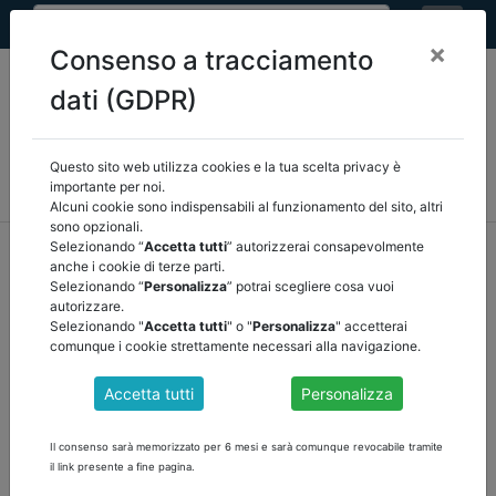
×
Consenso a tracciamento
dati (GDPR)
Questo sito web utilizza cookies e la tua scelta privacy è
MEF
FINANZA LOCALE/OSSERVATORIO
NORMATIVA
importante per noi.
CORTE DEI CONTI E GIURISPRUDENZA
ARCONET
ALTRI
Alcuni cookie sono indispensabili al funzionamento del sito, altri
sono opzionali.
home
documenti pubblici
finanza locale/osservatorio
Selezionando “
Accetta tutti
” autorizzerai consapevolmente
anche i cookie di terze parti.
/
torna indietro
Selezionando “
Personalizza
” potrai scegliere cosa vuoi
autorizzare.
DOCUMENTI PUBBLICI
Selezionando "
Accetta tutti
" o "
Personalizza
" accetterai
comunque i cookie strettamente necessari alla navigazione.
Accetta tutti
Personalizza
COMUNICATO STAMPA N.2 DELL'8 AGOSTO
2023
Il consenso sarà memorizzato per 6 mesi e sarà comunque revocabile tramite
il link presente a fine pagina.
Il decreto del Ministro dell’interno, di concerto con il Ministro
dell’economia e delle finanze e con il Ministro per gli affari