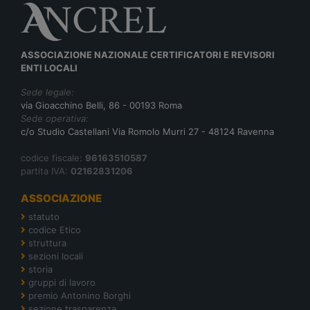
ASSOCIAZIONE NAZIONALE CERTIFICATORI E REVISORI
ENTI LOCALI
Sede legale:
via Gioacchino Belli, 86 - 00193 Roma
Sede operativa:
c/o Studio Castellani Via Romolo Murri 27 - 48124 Ravenna
codice fiscale:
96163510587
partita IVA:
02162831206
ASSOCIAZIONE
statuto
codice Etico
struttura
sezioni locali
storia
gruppi di lavoro
premio Antonino Borghi
sezione trasparenza