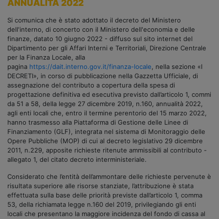
ANNUALITÀ 2022
Si comunica che è stato adottato il decreto del Ministero
dell'interno, di concerto con il Ministero dell'economia e delle
finanze, datato 10 giugno 2022 - diffuso sul sito internet del
Dipartimento per gli Affari Interni e Territoriali, Direzione Centrale
per la Finanza Locale, alla
pagina
https://dait.interno.gov.it/finanza-locale
, nella sezione «I
DECRETI», in corso di pubblicazione nella Gazzetta Ufficiale, di
assegnazione del contributo a copertura della spesa di
progettazione definitiva ed esecutiva previsto dall’articolo 1, commi
da 51 a 58, della legge 27 dicembre 2019, n.160, annualità 2022,
agli enti locali che, entro il termine perentorio del 15 marzo 2022,
hanno trasmesso alla Piattaforma di Gestione delle Linee di
Finanziamento (GLF), integrata nel sistema di Monitoraggio delle
Opere Pubbliche (MOP) di cui al decreto legislativo 29 dicembre
2011, n.229, apposite richieste ritenute ammissibili al contributo -
allegato 1, del citato decreto interministeriale.
Considerato che l’entità dell’ammontare delle richieste pervenute è
risultata superiore alle risorse stanziate, l’attribuzione è stata
effettuata sulla base delle priorità previste dall’articolo 1, comma
53, della richiamata legge n.160 del 2019, privilegiando gli enti
locali che presentano la maggiore incidenza del fondo di cassa al