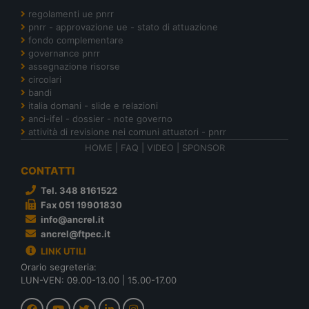
regolamenti ue pnrr
pnrr - approvazione ue - stato di attuazione
fondo complementare
governance pnrr
assegnazione risorse
circolari
bandi
italia domani - slide e relazioni
anci-ifel - dossier - note governo
attività di revisione nei comuni attuatori - pnrr
HOME
|
FAQ
|
VIDEO
|
SPONSOR
CONTATTI
Tel. 348 8161522
Fax 051 19901830
info@ancrel.it
ancrel@ftpec.it
LINK UTILI
Orario segreteria:
LUN-VEN: 09.00-13.00 | 15.00-17.00