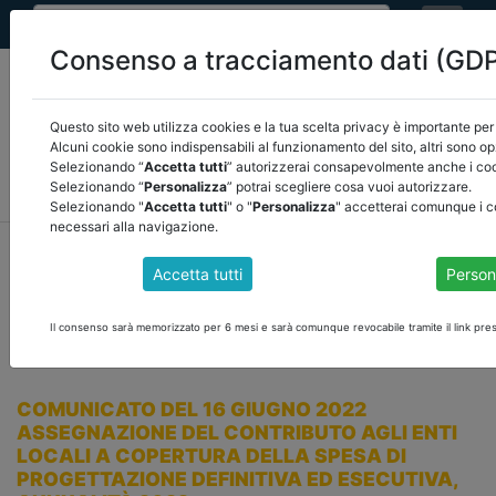
Consenso a tracciamento dati (GD
Questo sito web utilizza cookies e la tua scelta privacy è importante per 
Alcuni cookie sono indispensabili al funzionamento del sito, altri sono op
Selezionando “
Accetta tutti
” autorizzerai consapevolmente anche i cook
MEF
FINANZA LOCALE/OSSERVATORIO
NORMATIVA
Selezionando “
Personalizza
” potrai scegliere cosa vuoi autorizzare.
CORTE DEI CONTI E GIURISPRUDENZA
ARCONET
ALTRI
Selezionando "
Accetta tutti
" o "
Personalizza
" accetterai comunque i c
necessari alla navigazione.
home
documenti pubblici
finanza locale/osservatorio
/
torna indietro
Accetta tutti
Person
DOCUMENTI PUBBLICI
Il consenso sarà memorizzato per 6 mesi e sarà comunque revocabile tramite il link pres
COMUNICATO DEL 16 GIUGNO 2022
ASSEGNAZIONE DEL CONTRIBUTO AGLI ENTI
LOCALI A COPERTURA DELLA SPESA DI
PROGETTAZIONE DEFINITIVA ED ESECUTIVA,