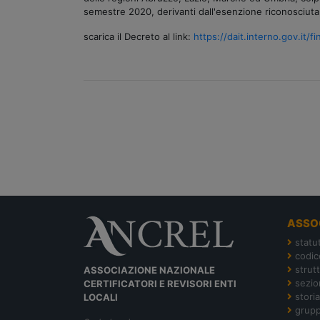
semestre 2020, derivanti dall'esenzione riconosciuta ai
scarica il Decreto al link:
https://dait.interno.gov.it
ASSO
statu
codic
strut
ASSOCIAZIONE NAZIONALE
sezion
CERTIFICATORI E REVISORI ENTI
storia
LOCALI
grupp