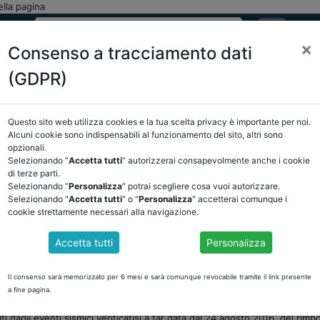
nella pagina
×
Consenso a tracciamento dati
(GDPR)
ASSOCIAZIONE
NOTIZIE
EVENTI
DOCUMENTI 
Questo sito web utilizza cookies e la tua scelta privacy è importante per noi.
Alcuni cookie sono indispensabili al funzionamento del sito, altri sono
E/OSSERVATORIO
NORMATIVA
CORTE DEI CONTI E GIURISPRUDE
opzionali.
Selezionando “
Accetta tutti
” autorizzerai consapevolmente anche i cookie
sservatorio
/
torna indietro
di terze parti.
Selezionando “
Personalizza
” potrai scegliere cosa vuoi autorizzare.
Selezionando "
Accetta tutti
" o "
Personalizza
" accetterai comunque i
DOCUMENTI PUBBLICI
cookie strettamente necessari alla navigazione.
Accetta tutti
Personalizza
Il consenso sarà memorizzato per 6 mesi e sarà comunque revocabile tramite il link presente
https://dait.interno.gov.it/fìnanza-
la finanza locale, nella pagina
a fine pagina.
 del Ministro dell'economia e delle finanze del 1° febbraio 2021, con i rel
 dagli eventi sismici verificatisi a far data dal 24 agosto 2016, del rimbor