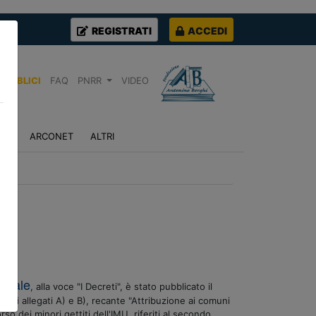
REGISTRATI
ACCEDI
PUBBLICI
FAQ
PNRR
VIDEO
NZA
ARCONET
ALTRI
locale
, alla voce "I Decreti", è stato pubblicato il
ativi allegati A) e B), recante "Attribuzione ai comuni
so dei minori gettiti dell'IMU, riferiti al secondo