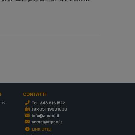
I
CONTATTI
rio
Tel. 348 8161522
Fax 051 19901830
info@ancrel.it
ancrel@ftpec.it
LINK UTILI