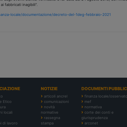
 fabbricati inagibili".
/finanza-locale/documentazione/decreto-del-1deg-febbraio-2021
CIAZIONE
NOTIZIE
DOCUMENTI PUBBLIC
to
articoli ancrel
finanza locale/osservato
e Etico
comunicazioni
mef
tura
novità
normativa
i locali
normative
corte dei conti e
rassegna
giurisprudenza
i di lavoro
stampa
arconet