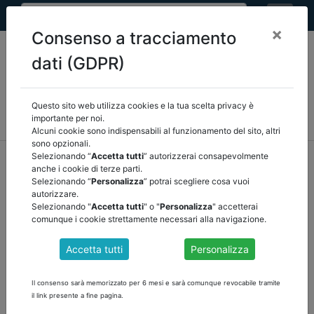
×
Consenso a tracciamento
dati (GDPR)
Questo sito web utilizza cookies e la tua scelta privacy è
MEF
FINANZA LOCALE/OSSERVATORIO
NORMATIVA
importante per noi.
CORTE DEI CONTI E GIURISPRUDENZA
ARCONET
ALTRI
Alcuni cookie sono indispensabili al funzionamento del sito, altri
sono opzionali.
home
documenti pubblici
finanza locale/osservatorio
Selezionando “
Accetta tutti
” autorizzerai consapevolmente
anche i cookie di terze parti.
/
torna indietro
Selezionando “
Personalizza
” potrai scegliere cosa vuoi
autorizzare.
DOCUMENTI PUBBLICI
Selezionando "
Accetta tutti
" o "
Personalizza
" accetterai
comunque i cookie strettamente necessari alla navigazione.
Accetta tutti
Personalizza
COMUNICATO DEL 17 NOVEMBRE 2020
Si fa seguito al comunicato n. 4 del 22 ottobre scorso per
Il consenso sarà memorizzato per 6 mesi e sarà comunque revocabile tramite
informare che il decreto del Ministro dell'interno di concerto con il
il link presente a fine pagina.
Ministro dell'economia e delle finanze dell’11 novembre 2020,