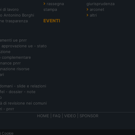
rassegna
giurisprudenza
i di lavoro
stampa
arconet
o Antonino Borghi
altri
EVENTI
ne trasparenza
amenti ue pnrr
- approvazione ue - stato
azione
o complementare
nance pnrr
nazione risorse
ari
 domani - slide e relazioni
ifel - dossier - note
o
ità di revisione nei comuni
ri - pnrr
HOME
|
FAQ
|
VIDEO
|
SPONSOR
i Cookie