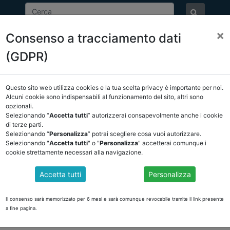
×
Consenso a tracciamento dati
ASSOCIAZIONE
NOTIZIE
EVENTI
DOCUMENTI 
(GDPR)
Questo sito web utilizza cookies e la tua scelta privacy è importante per noi.
E/OSSERVATORIO
NORMATIVA
CORTE DEI CONTI E GIURISPRUDE
Alcuni cookie sono indispensabili al funzionamento del sito, altri sono
opzionali.
ietro
Selezionando “
Accetta tutti
” autorizzerai consapevolmente anche i cookie
di terze parti.
Selezionando “
Personalizza
” potrai scegliere cosa vuoi autorizzare.
DOCUMENTI PUBBLICI
Selezionando "
Accetta tutti
" o "
Personalizza
" accetterai comunque i
cookie strettamente necessari alla navigazione.
Accetta tutti
Personalizza
NCIO 2020
(Programmazione economica e bilancio) e V della Camera dei Deputati (
Il consenso sarà memorizzato per 6 mesi e sarà comunque revocabile tramite il link presente
a fine pagina.
mica per il triennio 2020-2022
d’Italia Luigi Federico Signorini