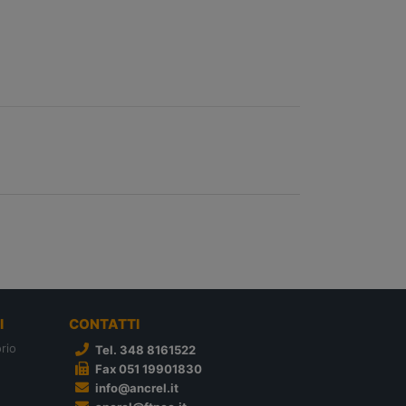
I
CONTATTI
rio
Tel. 348 8161522
Fax 051 19901830
info@ancrel.it