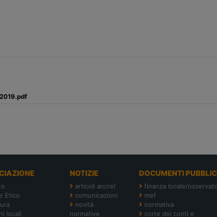
.2019.pdf
CIAZIONE
NOTIZIE
DOCUMENTI PUBBLIC
to
articoli ancrel
finanza locale/osservato
e Etico
comunicazioni
mef
tura
novità
normativa
i locali
normative
corte dei conti e