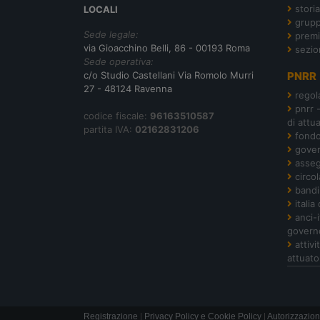
storia
LOCALI
grupp
Sede legale:
premi
via Gioacchino Belli, 86 - 00193 Roma
sezio
Sede operativa:
c/o Studio Castellani Via Romolo Murri
PNRR
27 - 48124 Ravenna
regol
pnrr 
codice fiscale:
96163510587
di attu
partita IVA:
02162831206
fond
gover
asseg
circol
bandi
italia
anci-
govern
attiv
attuato
Registrazione
|
Privacy Policy e Cookie Policy
|
Autorizzazion