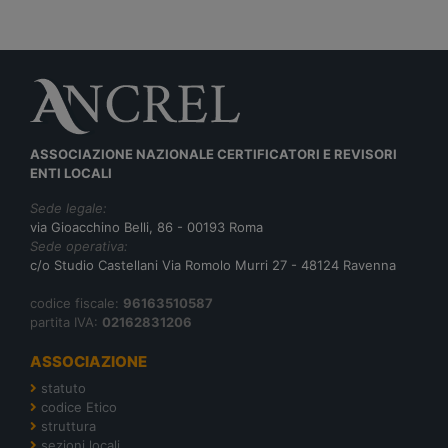
ASSOCIAZIONE NAZIONALE CERTIFICATORI E REVISORI
ENTI LOCALI
Sede legale:
via Gioacchino Belli, 86 - 00193 Roma
Sede operativa:
c/o Studio Castellani Via Romolo Murri 27 - 48124 Ravenna
codice fiscale:
96163510587
partita IVA:
02162831206
ASSOCIAZIONE
statuto
codice Etico
struttura
sezioni locali