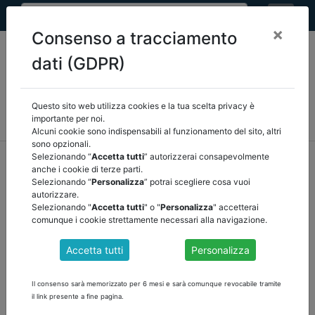
×
Consenso a tracciamento
dati (GDPR)
Questo sito web utilizza cookies e la tua scelta privacy è
MEF
FINANZA LOCALE/OSSERVATORIO
NORMATIVA
importante per noi.
CORTE DEI CONTI E GIURISPRUDENZA
ARCONET
ALTRI
Alcuni cookie sono indispensabili al funzionamento del sito, altri
sono opzionali.
home
documenti pubblici
altri
/
torna indietro
Selezionando “
Accetta tutti
” autorizzerai consapevolmente
anche i cookie di terze parti.
Selezionando “
Personalizza
” potrai scegliere cosa vuoi
DOCUMENTI PUBBLICI
autorizzare.
Selezionando "
Accetta tutti
" o "
Personalizza
" accetterai
comunque i cookie strettamente necessari alla navigazione.
NOTA DI LETTURA ANCI: RAFFORZAMENTO
Accetta tutti
Personalizza
DELLA CAPACITA' AMMINISTRATIVA DEI
COMUNIva dei Comuni
Il consenso sarà memorizzato per 6 mesi e sarà comunque revocabile tramite
il link presente a fine pagina.
Anci ha pubblicato la prima nota di lettura sul Decreto-legge 22
aprile 2023 recante “Disposizioni urgenti per il rafforzamento della