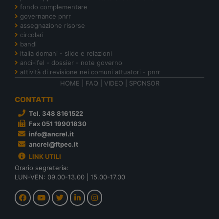
fondo complementare
governance pnrr
assegnazione risorse
circolari
bandi
italia domani - slide e relazioni
anci-ifel - dossier - note governo
attività di revisione nei comuni attuatori - pnrr
HOME
|
FAQ
|
VIDEO
|
SPONSOR
CONTATTI
Tel. 348 8161522
Fax 051 19901830
info@ancrel.it
ancrel@ftpec.it
LINK UTILI
Orario segreteria:
LUN-VEN: 09.00-13.00 | 15.00-17.00