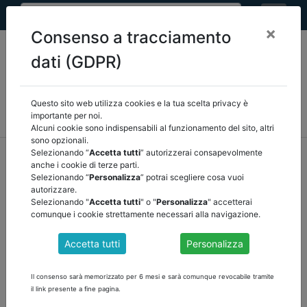
×
Consenso a tracciamento
dati (GDPR)
Questo sito web utilizza cookies e la tua scelta privacy è
MEF
FINANZA LOCALE/OSSERVATORIO
NORMATIVA
importante per noi.
CORTE DEI CONTI E GIURISPRUDENZA
ARCONET
ALTRI
Alcuni cookie sono indispensabili al funzionamento del sito, altri
sono opzionali.
home
documenti pubblici
altri
/
torna indietro
Selezionando “
Accetta tutti
” autorizzerai consapevolmente
anche i cookie di terze parti.
Selezionando “
Personalizza
” potrai scegliere cosa vuoi
DOCUMENTI PUBBLICI
autorizzare.
Selezionando "
Accetta tutti
" o "
Personalizza
" accetterai
comunque i cookie strettamente necessari alla navigazione.
ADE: RISPOSTA 629/2021 i contributi
Accetta tutti
Personalizza
straordinari Covid erogati dal Comune alle
imprese non sono soggetti a ritenuta
Il consenso sarà memorizzato per 6 mesi e sarà comunque revocabile tramite
il link presente a fine pagina.
Trattamento fiscale dei contributi economici erogati una tantum
dal Comune in favore di talune attività di impresa del proprio