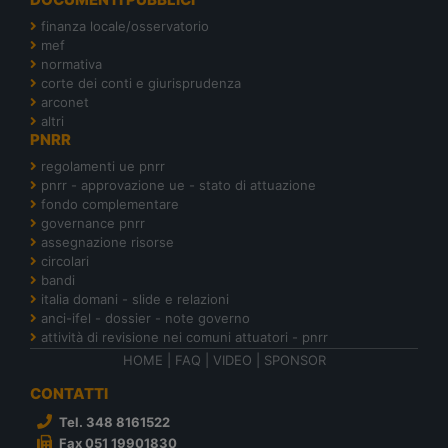
finanza locale/osservatorio
mef
normativa
corte dei conti e giurisprudenza
arconet
altri
PNRR
regolamenti ue pnrr
pnrr - approvazione ue - stato di attuazione
fondo complementare
governance pnrr
assegnazione risorse
circolari
bandi
italia domani - slide e relazioni
anci-ifel - dossier - note governo
attività di revisione nei comuni attuatori - pnrr
HOME
|
FAQ
|
VIDEO
|
SPONSOR
CONTATTI
Tel. 348 8161522
Fax 051 19901830