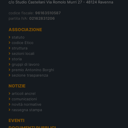
c/o Studio Castellani Via Romolo Murri 27 - 48124 Ravenna
codice fiscale:
96163510587
partita IVA:
02162831206
ASSOCIAZIONE
statuto
codice Etico
struttura
sezioni locali
storia
gruppi di lavoro
premio Antonino Borghi
sezione trasparenza
NOTIZIE
articoli ancrel
comunicazioni
novità normative
rassegna stampa
EVENTI
DOCUMENTI PUBBLICI