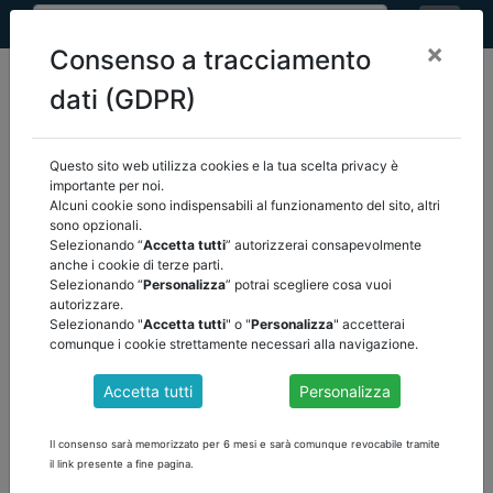
×
Consenso a tracciamento
dati (GDPR)
Questo sito web utilizza cookies e la tua scelta privacy è
home
pnrr
importante per noi.
attività di revisione nei comuni attuatori - pnrr
/
Alcuni cookie sono indispensabili al funzionamento del sito, altri
torna indietro
sono opzionali.
Selezionando “
Accetta tutti
” autorizzerai consapevolmente
anche i cookie di terze parti.
Selezionando “
Personalizza
” potrai scegliere cosa vuoi
FAQ N 48 ARCONET FAQ 48 QUALI SONO GLI
autorizzare.
INTERVENTI DI SEMPLIFICAZIONE E
Selezionando "
Accetta tutti
" o "
Personalizza
" accetterai
FLESSIBILITA' RIGUARDANTI LA CONTABILITA'
comunque i cookie strettamente necessari alla navigazione.
DEGLI ENTI TERRITORALI DIRETTI A FAVORIRE
L'ATTUAZIONE DEL PNRR E PNC?
Accetta tutti
Personalizza
Il contenuto è visibile solamente agli utenti registrati. Effettua il
login!
Il consenso sarà memorizzato per 6 mesi e sarà comunque revocabile tramite
il link presente a fine pagina.