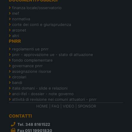
finanza locale/osservatorio
mef
normativa
corte dei conti e giurisprudenza
arconet
altri
PNRR
regolamenti ue pnrr
pnrr - approvazione ue - stato di attuazione
fondo complementare
governance pnrr
assegnazione risorse
circolari
bandi
italia domani - slide e relazioni
anci-ifel - dossier - note governo
attività di revisione nei comuni attuatori - pnrr
HOME
|
FAQ
|
VIDEO
|
SPONSOR
CONTATTI
Tel. 348 8161522
Fax 051 19901830