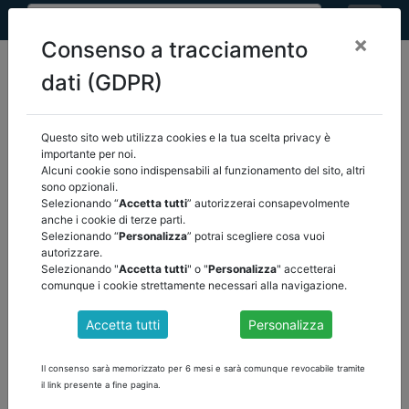
×
Consenso a tracciamento
dati (GDPR)
Questo sito web utilizza cookies e la tua scelta privacy è
home
pnrr
italia domani - slide e relazioni
/
importante per noi.
torna indietro
Alcuni cookie sono indispensabili al funzionamento del sito, altri
sono opzionali.
Selezionando “
Accetta tutti
” autorizzerai consapevolmente
anche i cookie di terze parti.
Comunicato Stampa N° 115 del 20/06/2022
Selezionando “
Personalizza
” potrai scegliere cosa vuoi
Capacity Italy, lo sportello tecnico per le
autorizzare.
Amministrazioni in prima linea nell’attuazione
Selezionando "
Accetta tutti
" o "
Personalizza
" accetterai
del PNRR – Online il portale a supporto di tutti
comunque i cookie strettamente necessari alla navigazione.
gli enti
Accetta tutti
Personalizza
Il contenuto è visibile solamente agli utenti registrati. Effettua il
login!
Il consenso sarà memorizzato per 6 mesi e sarà comunque revocabile tramite
il link presente a fine pagina.