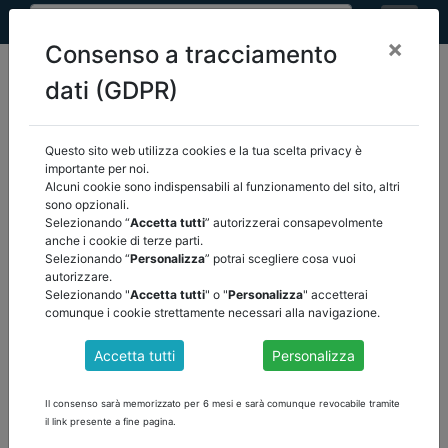
×
Consenso a tracciamento
dati (GDPR)
Questo sito web utilizza cookies e la tua scelta privacy è
home
pnrr
assegnazione risorse
/
importante per noi.
Alcuni cookie sono indispensabili al funzionamento del sito, altri
sono opzionali.
Selezionando “
Accetta tutti
” autorizzerai consapevolmente
anche i cookie di terze parti.
GU il decreto MEF su assegnazione definitiva
Selezionando “
Personalizza
” potrai scegliere cosa vuoi
risorse Fondo opere indifferibili anno 2022
autorizzare.
Selezionando "
Accetta tutti
" o "
Personalizza
" accetterai
comunque i cookie strettamente necessari alla navigazione.
Accetta tutti
Personalizza
Il consenso sarà memorizzato per 6 mesi e sarà comunque revocabile tramite
il link presente a fine pagina.
Leggi