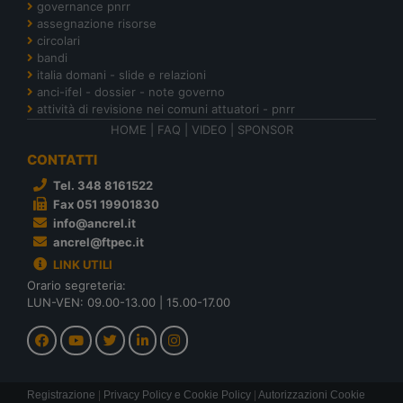
governance pnrr
assegnazione risorse
circolari
bandi
italia domani - slide e relazioni
anci-ifel - dossier - note governo
attività di revisione nei comuni attuatori - pnrr
HOME
|
FAQ
|
VIDEO
|
SPONSOR
CONTATTI
Tel. 348 8161522
Fax 051 19901830
info@ancrel.it
ancrel@ftpec.it
LINK UTILI
Orario segreteria:
LUN-VEN: 09.00-13.00 | 15.00-17.00
Registrazione
|
Privacy Policy e Cookie Policy
|
Autorizzazioni Cookie