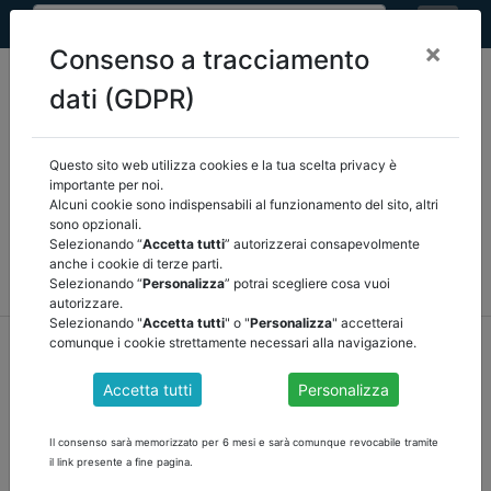
×
Consenso a tracciamento
dati (GDPR)
Questo sito web utilizza cookies e la tua scelta privacy è
Seleziona una categoria:
ARTICOLI ANCREL
importante per noi.
Alcuni cookie sono indispensabili al funzionamento del sito, altri
sono opzionali.
COMUNICAZIONI
NOVITÀ NORMATIVE
Selezionando “
Accetta tutti
” autorizzerai consapevolmente
anche i cookie di terze parti.
RASSEGNA STAMPA
VEDI TUTTE
Selezionando “
Personalizza
” potrai scegliere cosa vuoi
autorizzare.
Selezionando "
Accetta tutti
" o "
Personalizza
" accetterai
home
notizie
articoli ancrel
/
torna indietro
comunque i cookie strettamente necessari alla navigazione.
Accetta tutti
Personalizza
NUOVI PIANI ASSUNZIONALI: NOVITA' PER GLI
ORGANI DI REVISIONE di Grazia Zeppa
Il consenso sarà memorizzato per 6 mesi e sarà comunque revocabile tramite
il link presente a fine pagina.
Gli organi di revisione degli enti territoriali sono alle prese con i