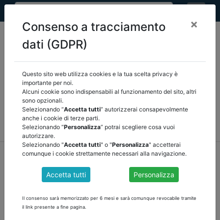
×
Consenso a tracciamento
dati (GDPR)
Questo sito web utilizza cookies e la tua scelta privacy è
Seleziona una categoria:
ARTICOLI ANCREL
importante per noi.
Alcuni cookie sono indispensabili al funzionamento del sito, altri
sono opzionali.
COMUNICAZIONI
NOVITÀ NORMATIVE
Selezionando “
Accetta tutti
” autorizzerai consapevolmente
anche i cookie di terze parti.
RASSEGNA STAMPA
VEDI TUTTE
Selezionando “
Personalizza
” potrai scegliere cosa vuoi
autorizzare.
Selezionando "
Accetta tutti
" o "
Personalizza
" accetterai
home
notizie
articoli ancrel
/
torna indietro
comunque i cookie strettamente necessari alla navigazione.
Accetta tutti
Personalizza
PAGINA ITALIA OGGI DEL 17 GENNAIO 2025
Il consenso sarà memorizzato per 6 mesi e sarà comunque revocabile tramite
Scarica e leggi la pagina a cura di Ancrel pubblicata ogni terzo
il link presente a fine pagina.
venerdì del mese sul quotidiano Italia Oggi