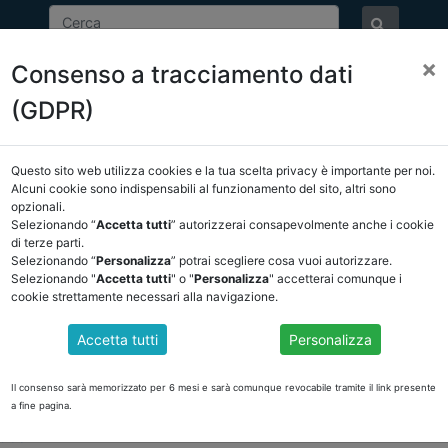
×
Consenso a tracciamento dati
ASSOCIAZIONE
NOTIZIE
EVENTI
DOCUMENTI 
(GDPR)
Questo sito web utilizza cookies e la tua scelta privacy è importante per noi.
NCREL
COMUNICAZIONI
NOVITÀ NORMATIVE
Alcuni cookie sono indispensabili al funzionamento del sito, altri sono
opzionali.
Selezionando “
Accetta tutti
” autorizzerai consapevolmente anche i cookie
ro
di terze parti.
Selezionando “
Personalizza
” potrai scegliere cosa vuoi autorizzare.
Selezionando "
Accetta tutti
" o "
Personalizza
" accetterai comunque i
cookie strettamente necessari alla navigazione.
UL PNRR di Rosa Ricciardi e Maria Carla Manca
Accetta tutti
Personalizza
lle competenze relativamente ai processi. Siamo diventati studiosi, espert
in questi mesi e come pianifichiamo le nostre verifiche?
Il consenso sarà memorizzato per 6 mesi e sarà comunque revocabile tramite il link presente
i e Maria Carla Manca nell'articolo pubblicato oggi sul Sole24ore nella 
a fine pagina.
AFsloU2D