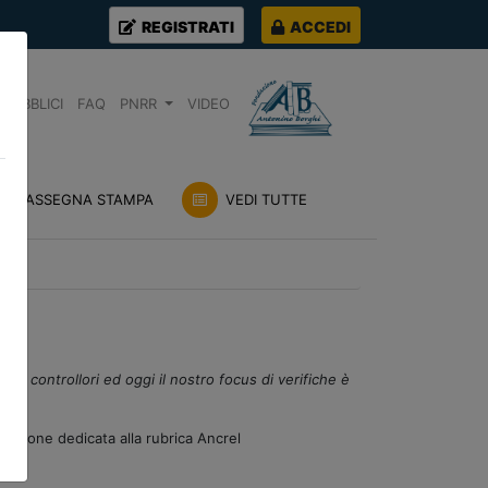
REGISTRATI
ACCEDI
PUBBLICI
FAQ
PNRR
VIDEO
RASSEGNA STAMPA
VEDI TUTTE
i e controllori ed oggi il nostro focus di verifiche è
sezione dedicata alla rubrica Ancrel