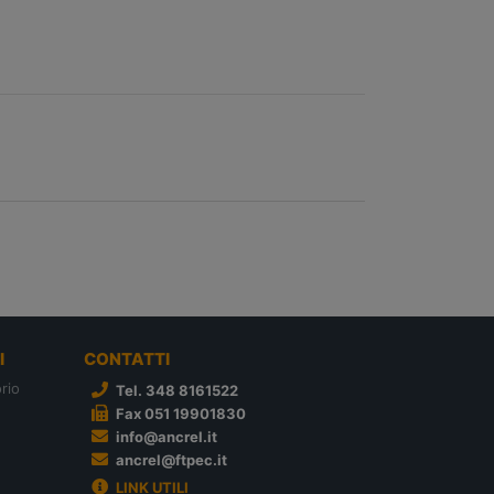
I
CONTATTI
rio
Tel. 348 8161522
Fax 051 19901830
info@ancrel.it
ancrel@ftpec.it
LINK UTILI