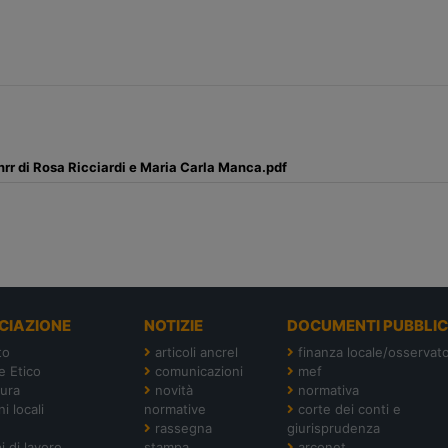
Pnrr di Rosa Ricciardi e Maria Carla Manca.pdf
CIAZIONE
NOTIZIE
DOCUMENTI PUBBLIC
to
articoli ancrel
finanza locale/osservato
e Etico
comunicazioni
mef
tura
novità
normativa
i locali
normative
corte dei conti e
rassegna
giurisprudenza
i di lavoro
stampa
arconet