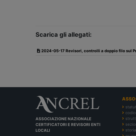
Scarica gli allegati:
2024-05-17 Revisori, controlli a doppio filo sul 
ASSO
statu
codic
strut
ASSOCIAZIONE NAZIONALE
sezion
CERTIFICATORI E REVISORI ENTI
storia
LOCALI
grupp