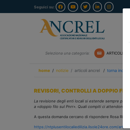
Seguici su:
Seleziona una categoria:
ARTICOLI A
home
notizie
articoli ancrel
/
torna indiet
REVISORI, CONTROLLI A DOPPIO FILO S
La revisione degli enti locali si estende sempre più a
a «doppio filo sul Pnrr». Quali compiti ci attendono 
A questa domanda cercano di rispondere Rosa Ricciard
https://ntplusentilocaliedilizia.ilsole24ore.com/art/