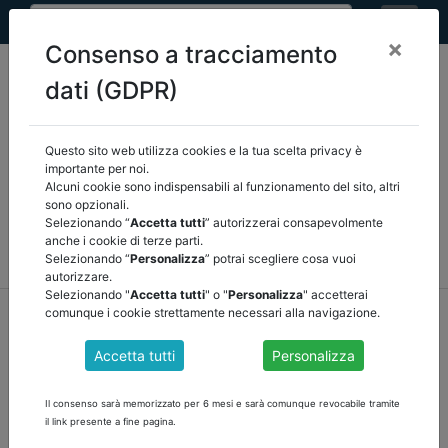
×
Consenso a tracciamento
dati (GDPR)
Questo sito web utilizza cookies e la tua scelta privacy è
Seleziona una categoria:
ARTICOLI ANCREL
importante per noi.
Alcuni cookie sono indispensabili al funzionamento del sito, altri
sono opzionali.
COMUNICAZIONI
NOVITÀ NORMATIVE
Selezionando “
Accetta tutti
” autorizzerai consapevolmente
anche i cookie di terze parti.
RASSEGNA STAMPA
VEDI TUTTE
Selezionando “
Personalizza
” potrai scegliere cosa vuoi
autorizzare.
Selezionando "
Accetta tutti
" o "
Personalizza
" accetterai
home
notizie
articoli ancrel
/
torna indietro
comunque i cookie strettamente necessari alla navigazione.
Accetta tutti
Personalizza
ORGANI DI REVISIONE ALLA PROVA DELLA
VERIFICA DI CASSA STRAORDINARIA di Marco
Il consenso sarà memorizzato per 6 mesi e sarà comunque revocabile tramite
Castellani
il link presente a fine pagina.