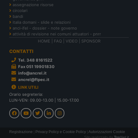
assegnazione risorse
circolari
bandi
italia domani - slide e relazioni
anci-ifel - dossier - note governo
attività di revisione nei comuni attuatori - pnrr
HOME
|
FAQ
|
VIDEO
|
SPONSOR
CONTATTI
Tel. 348 8161522
Fax 051 19901830
info@ancrel.it
ancrel@ftpec.it
LINK UTILI
Orario segreteria:
LUN-VEN: 09.00-13.00 | 15.00-17.00
Registrazione
|
Privacy Policy e Cookie Policy
|
Autorizzazioni Cookie
Sito realizzato da
Tos
Net.it