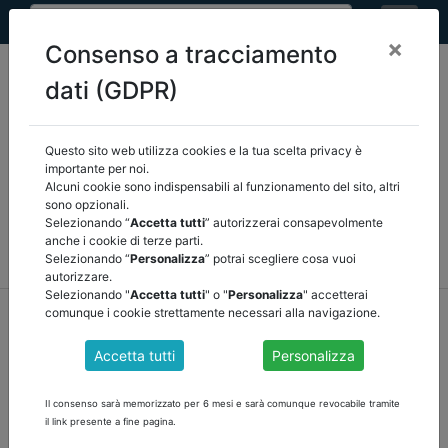
×
Consenso a tracciamento
dati (GDPR)
Questo sito web utilizza cookies e la tua scelta privacy è
Seleziona una categoria:
ARTICOLI ANCREL
importante per noi.
Alcuni cookie sono indispensabili al funzionamento del sito, altri
sono opzionali.
COMUNICAZIONI
NOVITÀ NORMATIVE
Selezionando “
Accetta tutti
” autorizzerai consapevolmente
anche i cookie di terze parti.
RASSEGNA STAMPA
VEDI TUTTE
Selezionando “
Personalizza
” potrai scegliere cosa vuoi
autorizzare.
Selezionando "
Accetta tutti
" o "
Personalizza
" accetterai
home
notizie
articoli ancrel
/
torna indietro
comunque i cookie strettamente necessari alla navigazione.
Accetta tutti
Personalizza
LE VERIFICHE DELL'ORGANO DI REVISIONE SUL
DECRETO PNRR 4 di Rosa Ricciardi e Maria
Il consenso sarà memorizzato per 6 mesi e sarà comunque revocabile tramite
Carla Manca
il link presente a fine pagina.