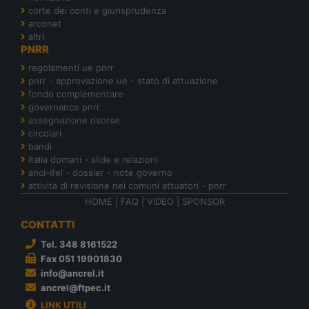
corte dei conti e giurisprudenza
arconet
altri
PNRR
regolamenti ue pnrr
pnrr - approvazione ue - stato di attuazione
fondo complementare
governance pnrr
assegnazione risorse
circolari
bandi
italia domani - slide e relazioni
anci-ifel - dossier - note governo
attività di revisione nei comuni attuatori - pnrr
HOME
|
FAQ
|
VIDEO
|
SPONSOR
CONTATTI
Tel. 348 8161522
Fax 051 19901830
info@ancrel.it
ancrel@ftpec.it
LINK UTILI