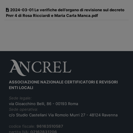
2024-03-01 Le verifiche dell’organo di revisione sul decreto
Pnrr 4 di Rosa Ricciardi e Maria Carla Manca.pdf
ASSOCIAZIONE NAZIONALE CERTIFICATORI E REVISORI
ENTI LOCALI
Sede legale:
via Gioacchino Belli, 86 - 00193 Roma
Sede operativa:
c/o Studio Castellani Via Romolo Murri 27 - 48124 Ravenna
codice fiscale:
96163510587
partita IVA:
02162831206