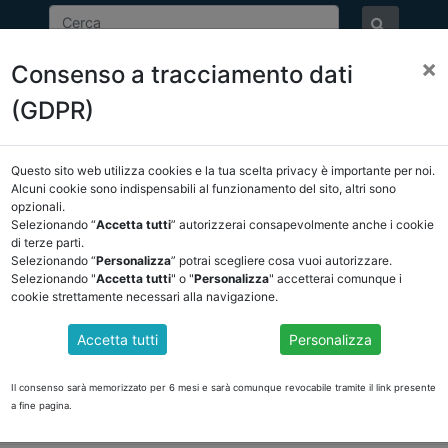
×
Consenso a tracciamento dati
ASSOCIAZIONE
NOTIZIE
EVENTI
DOCUMENTI 
(GDPR)
Questo sito web utilizza cookies e la tua scelta privacy è importante per noi.
NCREL
COMUNICAZIONI
NOVITÀ NORMATIVE
Alcuni cookie sono indispensabili al funzionamento del sito, altri sono
opzionali.
Selezionando “
Accetta tutti
” autorizzerai consapevolmente anche i cookie
ro
di terze parti.
Selezionando “
Personalizza
” potrai scegliere cosa vuoi autorizzare.
Selezionando "
Accetta tutti
" o "
Personalizza
" accetterai comunque i
cookie strettamente necessari alla navigazione.
 I REVISORI DEGLI ENTI LOCALI di Marco Castellani
Accetta tutti
Personalizza
ta settimana che analizza le novità per i revisori degli enti locani introdo
e-novita-dm-25-luglio-2023-i-revisori-enti-locali-AFvw35l
Il consenso sarà memorizzato per 6 mesi e sarà comunque revocabile tramite il link presente
a fine pagina.