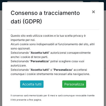
×
Consenso a tracciamento
dati (GDPR)
Questo sito web utilizza cookies e la tua scelta privacy è
Seleziona una categoria:
ARTICOLI ANCREL
importante per noi.
Alcuni cookie sono indispensabili al funzionamento del sito, altri
sono opzionali.
COMUNICAZIONI
NOVITÀ NORMATIVE
Selezionando “
Accetta tutti
” autorizzerai consapevolmente
anche i cookie di terze parti.
RASSEGNA STAMPA
VEDI TUTTE
Selezionando “
Personalizza
” potrai scegliere cosa vuoi
autorizzare.
Selezionando "
Accetta tutti
" o "
Personalizza
" accetterai
home
notizie
articoli ancrel
/
torna indietro
comunque i cookie strettamente necessari alla navigazione.
Accetta tutti
Personalizza
SPESE DI PERSONALE, DAI REVISORI LA
RELAZIONE ILLUSTRATIVA di Corrado Mancini
Il consenso sarà memorizzato per 6 mesi e sarà comunque revocabile tramite
il link presente a fine pagina.
pubblichiamo l'articolo del Dott. Corrado