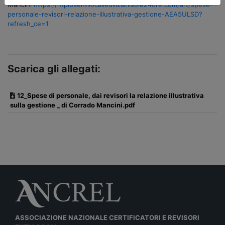
Mancini
https://ntplusentilocaliedilizia.ilsole24ore.com/art/spese-
personale-revisori-relazione-illustrativa-gestione-AEA5ULSD?
refresh_ce=1
Scarica gli allegati:
12_Spese di personale, dai revisori la relazione illustrativa
sulla gestione _ di Corrado Mancini.pdf
ASSOCIAZIONE NAZIONALE CERTIFICATORI E REVISORI