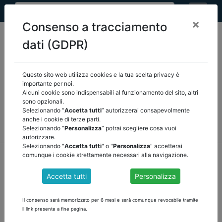
×
Consenso a tracciamento
dati (GDPR)
Questo sito web utilizza cookies e la tua scelta privacy è
Seleziona una categoria:
ARTICOLI ANCREL
importante per noi.
Alcuni cookie sono indispensabili al funzionamento del sito, altri
sono opzionali.
COMUNICAZIONI
NOVITÀ NORMATIVE
Selezionando “
Accetta tutti
” autorizzerai consapevolmente
anche i cookie di terze parti.
RASSEGNA STAMPA
VEDI TUTTE
Selezionando “
Personalizza
” potrai scegliere cosa vuoi
autorizzare.
Selezionando "
Accetta tutti
" o "
Personalizza
" accetterai
home
notizie
articoli ancrel
/
torna indietro
comunque i cookie strettamente necessari alla navigazione.
Accetta tutti
Personalizza
A BOLZANO ANCREL SUEDTIROL -TRENTINO
FA IL PUNTO SUL MONITORAGGIO DINAMICO
Il consenso sarà memorizzato per 6 mesi e sarà comunque revocabile tramite
DEGLI EQUILIBRI DI BILANCIO di A. Groebner
il link presente a fine pagina.