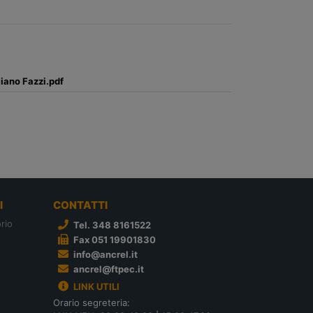
iano Fazzi.pdf
I
CONTATTI
rio
Tel. 348 8161522
Fax 051 19901830
info@ancrel.it
ancrel@ftpec.it
LINK UTILI
Orario segreteria: