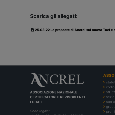
Scarica gli allegati:
25.03.22 Le proposte di Ancrel sul nuovo Tuel e
ASSO
statu
codic
strut
ASSOCIAZIONE NAZIONALE
sezion
CERTIFICATORI E REVISORI ENTI
storia
LOCALI
grupp
Sede legale:
premi