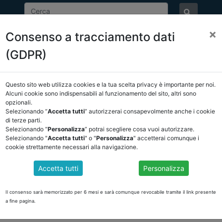
×
Consenso a tracciamento dati
ASSOCIAZIONE
NOTIZIE
EVENTI
DOCUMENTI 
(GDPR)
Questo sito web utilizza cookies e la tua scelta privacy è importante per noi.
NCREL
COMUNICAZIONI
NOVITÀ NORMATIVE
Alcuni cookie sono indispensabili al funzionamento del sito, altri sono
opzionali.
Selezionando “
Accetta tutti
” autorizzerai consapevolmente anche i cookie
ro
di terze parti.
Selezionando “
Personalizza
” potrai scegliere cosa vuoi autorizzare.
Selezionando "
Accetta tutti
" o "
Personalizza
" accetterai comunque i
cookie strettamente necessari alla navigazione.
EL ED IL REGOLAMENTO DM 23/12 di Marco Castella
Accetta tutti
Personalizza
022 ha approvato le proposte di modifica al Tuel che ANCREL presenterà al
l ha previsto per il disegno di legge. Il Presidente Marco Castellani, la 
Il consenso sarà memorizzato per 6 mesi e sarà comunque revocabile tramite il link presente
a fine pagina.
rt/le-proposte-ancrel-nuovo-tuel-e-regolamento-dm-232012-AEz2FaMB