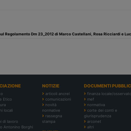
 sul Regolamento Dm 23_2012 di Marco Castellani, Rosa Ricciardi e Luc
CIAZIONE
NOTIZIE
DOCUMENTI PUBBLIC
to
articoli ancrel
finanza locale/osservato
e Etico
comunicazioni
mef
tura
novità
normativa
i locali
normative
corte dei conti e
rassegna
giurisprudenza
i di lavoro
stampa
arconet
o Antonino Borghi
altri