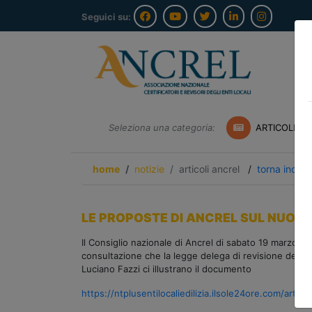
Seguici su:
Seleziona una categoria:
ARTICOLI A
home
notizie
articoli ancrel
/
torna indiet
LE PROPOSTE DI ANCREL SUL NUOVO TU
Il Consiglio nazionale di Ancrel di sabato 19 marzo 2
consultazione che la legge delega di revisione del Tue
Luciano Fazzi ci illustrano il documento
https://ntplusentilocaliedilizia.ilsole24ore.com/a