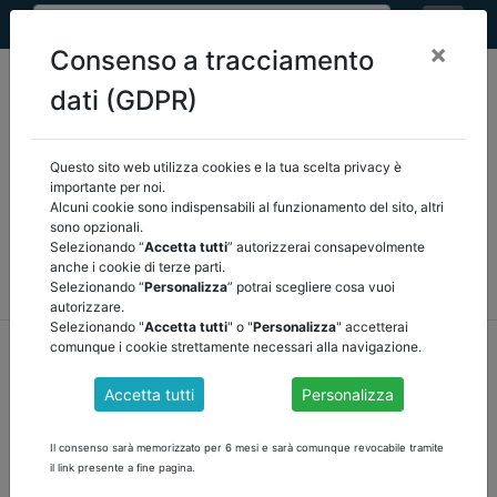
×
Consenso a tracciamento
dati (GDPR)
Questo sito web utilizza cookies e la tua scelta privacy è
Seleziona una categoria:
ARTICOLI ANCREL
importante per noi.
Alcuni cookie sono indispensabili al funzionamento del sito, altri
sono opzionali.
COMUNICAZIONI
NOVITÀ NORMATIVE
Selezionando “
Accetta tutti
” autorizzerai consapevolmente
anche i cookie di terze parti.
RASSEGNA STAMPA
VEDI TUTTE
Selezionando “
Personalizza
” potrai scegliere cosa vuoi
autorizzare.
Selezionando "
Accetta tutti
" o "
Personalizza
" accetterai
home
notizie
articoli ancrel
/
torna indietro
comunque i cookie strettamente necessari alla navigazione.
Accetta tutti
Personalizza
FONDO DI ANTICIPAZIONE DI LIQUIDITA', LA
CONSULTA INTERVIENE NUOVAMENTE di
Il consenso sarà memorizzato per 6 mesi e sarà comunque revocabile tramite
Ortensio Fabozzi
il link presente a fine pagina.