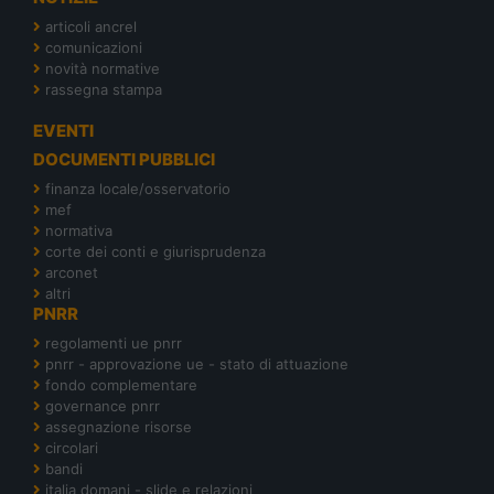
articoli ancrel
comunicazioni
novità normative
rassegna stampa
EVENTI
DOCUMENTI PUBBLICI
finanza locale/osservatorio
mef
normativa
corte dei conti e giurisprudenza
arconet
altri
PNRR
regolamenti ue pnrr
pnrr - approvazione ue - stato di attuazione
fondo complementare
governance pnrr
assegnazione risorse
circolari
bandi
italia domani - slide e relazioni