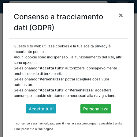
×
Consenso a tracciamento
dati (GDPR)
Questo sito web utilizza cookies e la tua scelta privacy è
Seleziona una categoria:
ARTICOLI ANCREL
importante per noi.
Alcuni cookie sono indispensabili al funzionamento del sito, altri
sono opzionali.
COMUNICAZIONI
NOVITÀ NORMATIVE
Selezionando “
Accetta tutti
” autorizzerai consapevolmente
anche i cookie di terze parti.
RASSEGNA STAMPA
VEDI TUTTE
Selezionando “
Personalizza
” potrai scegliere cosa vuoi
autorizzare.
Selezionando "
Accetta tutti
" o "
Personalizza
" accetterai
home
notizie
articoli ancrel
/
torna indietro
comunque i cookie strettamente necessari alla navigazione.
Accetta tutti
Personalizza
CERTIFICAZIONE 2021 COVID-19, REVISORI DI
NUOVO IN CAMPO di Marco Castellani
Il consenso sarà memorizzato per 6 mesi e sarà comunque revocabile tramite
il link presente a fine pagina.
Riprende dopo la pausa nataliza la rubrica Nt Professionisti a cura