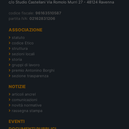
c/o Studio Castellani Via Romolo Murri 27 - 48124 Ravenna
codice fiscale:
96163510587
partita IVA:
02162831206
ASSOCIAZIONE
statuto
codice Etico
struttura
sezioni locali
storia
gruppi di lavoro
premio Antonino Borghi
sezione trasparenza
NOTIZIE
articoli ancrel
comunicazioni
novità normative
rassegna stampa
EVENTI
DOCUMENTI PUBBLICI