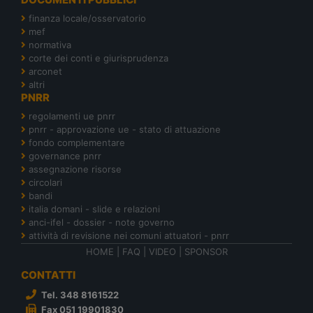
finanza locale/osservatorio
mef
normativa
corte dei conti e giurisprudenza
arconet
altri
PNRR
regolamenti ue pnrr
pnrr - approvazione ue - stato di attuazione
fondo complementare
governance pnrr
assegnazione risorse
circolari
bandi
italia domani - slide e relazioni
anci-ifel - dossier - note governo
attività di revisione nei comuni attuatori - pnrr
HOME
|
FAQ
|
VIDEO
|
SPONSOR
CONTATTI
Tel. 348 8161522
Fax 051 19901830