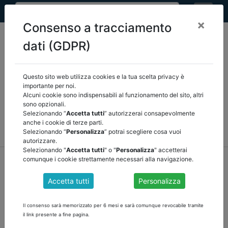
×
Consenso a tracciamento
dati (GDPR)
Questo sito web utilizza cookies e la tua scelta privacy è
Seleziona una categoria:
ARTICOLI ANCREL
importante per noi.
Alcuni cookie sono indispensabili al funzionamento del sito, altri
sono opzionali.
COMUNICAZIONI
NOVITÀ NORMATIVE
Selezionando “
Accetta tutti
” autorizzerai consapevolmente
anche i cookie di terze parti.
RASSEGNA STAMPA
VEDI TUTTE
Selezionando “
Personalizza
” potrai scegliere cosa vuoi
autorizzare.
Selezionando "
Accetta tutti
" o "
Personalizza
" accetterai
home
notizie
comunicazioni
/
torna indietro
comunque i cookie strettamente necessari alla navigazione.
Accetta tutti
Personalizza
DATI DI SINTESI: ELENCO REVISORI 2020
Il consenso sarà memorizzato per 6 mesi e sarà comunque revocabile tramite
Scarica al link
https://dait.interno.gov.it/finanza-
il link presente a fine pagina.
locale/documentazione/dati-di-sintesi-elenco-revisori-2020
t
utti i