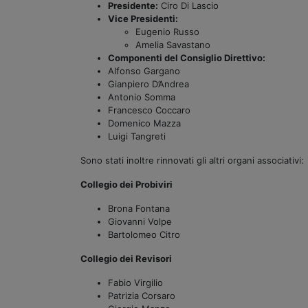
Presidente:
Ciro Di Lascio
Vice Presidenti:
Eugenio Russo
Amelia Savastano
Componenti del Consiglio Direttivo:
Alfonso Gargano
Gianpiero D’Andrea
Antonio Somma
Francesco Coccaro
Domenico Mazza
Luigi Tangreti
Sono stati inoltre rinnovati gli altri organi associativi:
Collegio dei Probiviri
Brona Fontana
Giovanni Volpe
Bartolomeo Citro
Collegio dei Revisori
Fabio Virgilio
Patrizia Corsaro