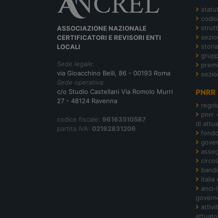
statu
codic
strut
ASSOCIAZIONE NAZIONALE
sezion
CERTIFICATORI E REVISORI ENTI
storia
LOCALI
grupp
Sede legale:
premi
via Gioacchino Belli, 86 - 00193 Roma
sezio
Sede operativa:
c/o Studio Castellani Via Romolo Murri
PNRR
27 - 48124 Ravenna
regol
pnrr 
codice fiscale:
96163510587
di attu
partita IVA:
02162831206
fond
gover
asseg
circol
bandi
italia
anci-
govern
attiv
attuato