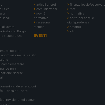
to
articoli ancrel
finanza locale/osservato
e Etico
comunicazioni
mef
tura
novità
normativa
i locali
normative
corte dei conti e
rassegna
giurisprudenza
i di lavoro
stampa
arconet
o Antonino Borghi
altri
EVENTI
ne trasparenza
amenti ue pnrr
- approvazione ue - stato
azione
o complementare
nance pnrr
nazione risorse
ari
 domani - slide e relazioni
ifel - dossier - note
o
ità di revisione nei comuni
ri - pnrr