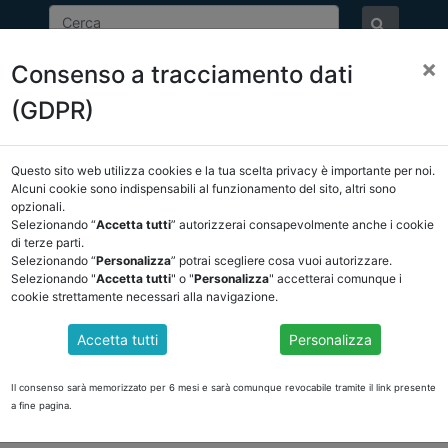
×
Consenso a tracciamento dati
ASSOCIAZIONE
NOTIZIE
EVENTI
DOCUMENTI 
(GDPR)
Questo sito web utilizza cookies e la tua scelta privacy è importante per noi.
NCREL
COMUNICAZIONI
NOVITÀ NORMATIVE
Alcuni cookie sono indispensabili al funzionamento del sito, altri sono
opzionali.
Selezionando “
Accetta tutti
” autorizzerai consapevolmente anche i cookie
tro
di terze parti.
Selezionando “
Personalizza
” potrai scegliere cosa vuoi autorizzare.
Selezionando "
Accetta tutti
" o "
Personalizza
" accetterai comunque i
cookie strettamente necessari alla navigazione.
IDENTE DI ANCREL SALERNO
Accetta tutti
Personalizza
il 10 giugno 2026 presso il Mediterraneo Hotel di Salerno, ANCREL Saler
imo triennio. L’elezione è avvenuta all’unanimità per acclamazione, in con
Il consenso sarà memorizzato per 6 mesi e sarà comunque revocabile tramite il link presente
a fine pagina.