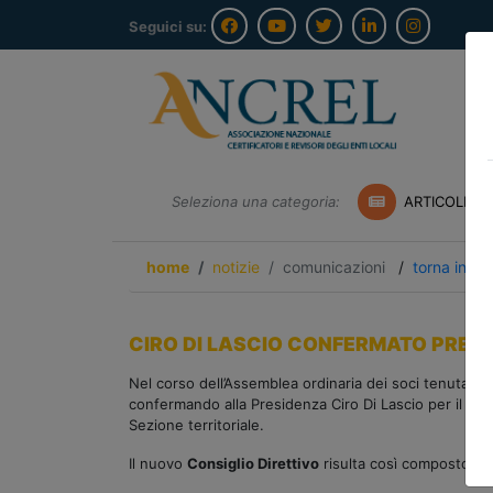
Seguici su:
Seleziona una categoria:
ARTICOLI A
home
notizie
comunicazioni
/
torna indie
CIRO DI LASCIO CONFERMATO PRES
Nel corso dell’Assemblea ordinaria dei soci tenutasi 
confermando alla Presidenza Ciro Di Lascio per il pross
Sezione territoriale.
Il nuovo
Consiglio Direttivo
risulta così composto: