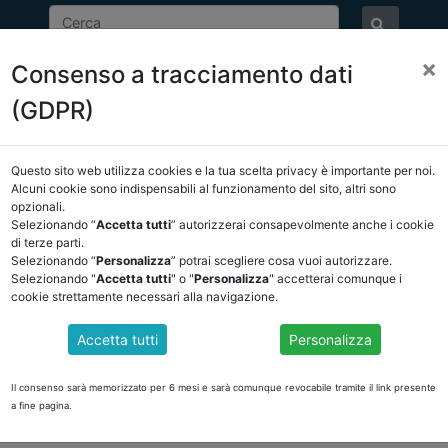
×
Consenso a tracciamento dati
ASSOCIAZIONE
NOTIZIE
EVENTI
DOCUMENTI 
(GDPR)
Questo sito web utilizza cookies e la tua scelta privacy è importante per noi.
NCREL
COMUNICAZIONI
NOVITÀ NORMATIVE
Alcuni cookie sono indispensabili al funzionamento del sito, altri sono
opzionali.
Selezionando “
Accetta tutti
” autorizzerai consapevolmente anche i cookie
tro
di terze parti.
Selezionando “
Personalizza
” potrai scegliere cosa vuoi autorizzare.
Selezionando "
Accetta tutti
" o "
Personalizza
" accetterai comunque i
cookie strettamente necessari alla navigazione.
ONE SUL RENDICONTO DELLA GESTIONE 2025 E D
Accetta tutti
Personalizza
 Effettua il login!
Il consenso sarà memorizzato per 6 mesi e sarà comunque revocabile tramite il link presente
a fine pagina.