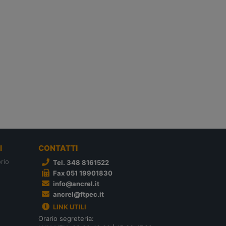
I
CONTATTI
rio
Tel. 348 8161522
Fax 051 19901830
info@ancrel.it
ancrel@ftpec.it
LINK UTILI
Orario segreteria: