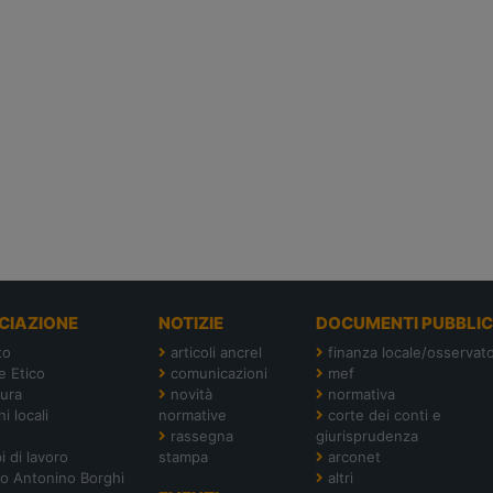
CIAZIONE
NOTIZIE
DOCUMENTI PUBBLIC
to
articoli ancrel
finanza locale/osservato
e Etico
comunicazioni
mef
tura
novità
normativa
i locali
normative
corte dei conti e
rassegna
giurisprudenza
i di lavoro
stampa
arconet
o Antonino Borghi
altri