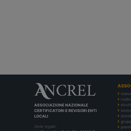
ASSO
statu
codic
strut
ASSOCIAZIONE NAZIONALE
sezion
CERTIFICATORI E REVISORI ENTI
storia
LOCALI
grupp
Sede legale:
premi