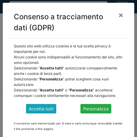
×
Consenso a tracciamento
dati (GDPR)
Questo sito web utilizza cookies e la tua scelta privacy è
Seleziona una categoria:
ARTICOLI ANCREL
importante per noi.
Alcuni cookie sono indispensabili al funzionamento del sito, altri
sono opzionali.
COMUNICAZIONI
NOVITÀ NORMATIVE
Selezionando “
Accetta tutti
” autorizzerai consapevolmente
anche i cookie di terze parti.
RASSEGNA STAMPA
VEDI TUTTE
Selezionando “
Personalizza
” potrai scegliere cosa vuoi
autorizzare.
Selezionando "
Accetta tutti
" o "
Personalizza
" accetterai
home
notizie
comunicazioni
/
torna indietro
comunque i cookie strettamente necessari alla navigazione.
Accetta tutti
Personalizza
ALFIO SPINELLA ALLA GUIDA DEL
COORDINAMENTO REGIONALE DELLA SICILIA
Il consenso sarà memorizzato per 6 mesi e sarà comunque revocabile tramite
il link presente a fine pagina.
Nella seduta del Coordinamento Regionale del 24/02/2025 allo