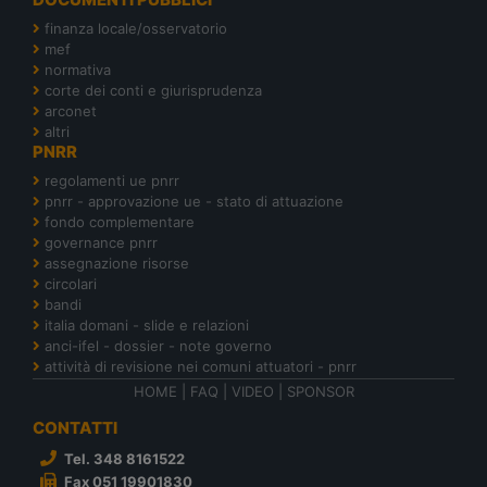
finanza locale/osservatorio
mef
normativa
corte dei conti e giurisprudenza
arconet
altri
PNRR
regolamenti ue pnrr
pnrr - approvazione ue - stato di attuazione
fondo complementare
governance pnrr
assegnazione risorse
circolari
bandi
italia domani - slide e relazioni
anci-ifel - dossier - note governo
attività di revisione nei comuni attuatori - pnrr
HOME
|
FAQ
|
VIDEO
|
SPONSOR
CONTATTI
Tel. 348 8161522
Fax 051 19901830