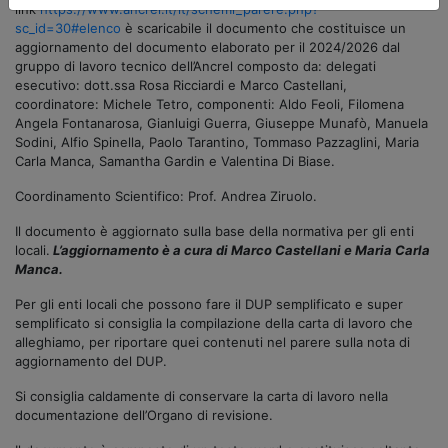
link
https://www.ancrel.it/it/schemi_parere.php?
sc_id=30#elenco
è scaricabile il documento che costituisce un
aggiornamento del documento elaborato per il 2024/2026 dal
gruppo di lavoro tecnico dell’Ancrel composto da: delegati
esecutivo: dott.ssa Rosa Ricciardi e Marco Castellani,
coordinatore: Michele Tetro, componenti: Aldo Feoli, Filomena
Angela Fontanarosa, Gianluigi Guerra, Giuseppe Munafò, Manuela
Sodini, Alfio Spinella, Paolo Tarantino, Tommaso Pazzaglini, Maria
Carla Manca, Samantha Gardin e Valentina Di Biase.
Coordinamento Scientifico: Prof. Andrea Ziruolo.
Il documento è aggiornato sulla base della normativa per gli enti
locali.
L’aggiornamento è a cura di Marco Castellani e Maria Carla
Manca.
Per gli enti locali che possono fare il DUP semplificato e super
semplificato si consiglia la compilazione della carta di lavoro che
alleghiamo, per riportare quei contenuti nel parere sulla nota di
aggiornamento del DUP.
Si consiglia caldamente di conservare la carta di lavoro nella
documentazione dell’Organo di revisione.