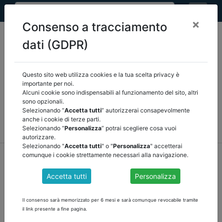
×
Consenso a tracciamento
dati (GDPR)
Questo sito web utilizza cookies e la tua scelta privacy è
Seleziona una categoria:
ARTICOLI ANCREL
importante per noi.
Alcuni cookie sono indispensabili al funzionamento del sito, altri
sono opzionali.
COMUNICAZIONI
NOVITÀ NORMATIVE
Selezionando “
Accetta tutti
” autorizzerai consapevolmente
anche i cookie di terze parti.
RASSEGNA STAMPA
VEDI TUTTE
Selezionando “
Personalizza
” potrai scegliere cosa vuoi
autorizzare.
Selezionando "
Accetta tutti
" o "
Personalizza
" accetterai
home
notizie
comunicazioni
/
torna indietro
comunque i cookie strettamente necessari alla navigazione.
Accetta tutti
Personalizza
PARERE SUL DUP 2025 - 2027 E CARTA DI
LAVORO
Il consenso sarà memorizzato per 6 mesi e sarà comunque revocabile tramite
il link presente a fine pagina.
NELL'area riservata al