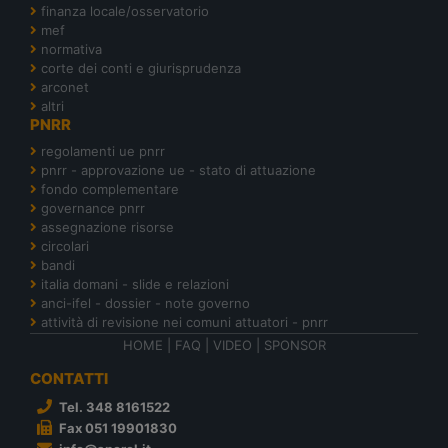
finanza locale/osservatorio
mef
normativa
corte dei conti e giurisprudenza
arconet
altri
PNRR
regolamenti ue pnrr
pnrr - approvazione ue - stato di attuazione
fondo complementare
governance pnrr
assegnazione risorse
circolari
bandi
italia domani - slide e relazioni
anci-ifel - dossier - note governo
attività di revisione nei comuni attuatori - pnrr
HOME
|
FAQ
|
VIDEO
|
SPONSOR
CONTATTI
Tel. 348 8161522
Fax 051 19901830